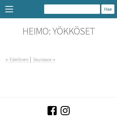
H
a
HEIMO: YÖKKÖSET
k
u
:
← Edellinen
│
Seuraava →