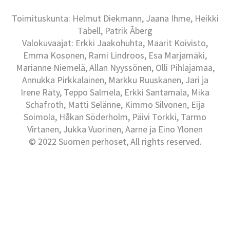
Toimituskunta: Helmut Diekmann, Jaana Ihme, Heikki
Tabell, Patrik Åberg
Valokuvaajat: Erkki Jaakohuhta, Maarit Koivisto,
Emma Kosonen, Rami Lindroos, Esa Marjamäki,
Marianne Niemelä, Allan Nyyssönen, Olli Pihlajamaa,
Annukka Pirkkalainen, Markku Ruuskanen, Jari ja
Irene Räty, Teppo Salmela, Erkki Santamala, Mika
Schafroth, Matti Selänne, Kimmo Silvonen, Eija
Soimola, Håkan Söderholm, Päivi Torkki, Tarmo
Virtanen, Jukka Vuorinen, Aarne ja Eino Ylönen
© 2022 Suomen perhoset, All rights reserved.