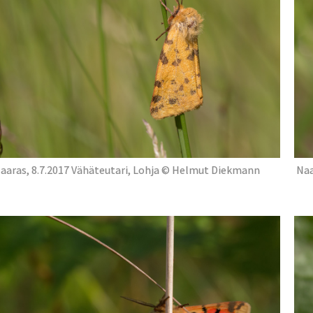
aaras, 8.7.2017 Vähäteutari, Lohja © Helmut Diekmann
Naa