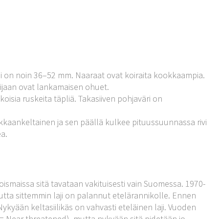
äli on noin 36–52 mm. Naaraat ovat koiraita kookkaampia.
ijaan ovat lankamaisen ohuet.
oisia ruskeita täpliä. Takasiiven pohjaväri on
kaankeltainen ja sen päällä kulkee pituussuunnassa rivi
a.
joismaissa sitä tavataan vakituisesti vain Suomessa. 1970-
utta sittemmin laji on palannut etelärannikolle. Ennen
yään keltasiilikäs on vahvasti eteläinen laji. Vuoden
T = Near threatened), mutta nykyään sitä pidetään jo