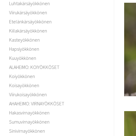
Luhtakärsäyökkönen
Viirukärsäyökkönen
Etelänkärsäyökkönen
Kiilakärsäyökkönen
Kasteyökkönen
Hapsiyökkönen
Kuuyökkönen
ALAHEIMO: KOIYÖKKÖSET
Koiyökkönen
Koisayökkönen
Viirukoisayökkönen
AHAHEIMO: VIRNAYÖKKÖSET
Hakasvirnayökkönen
Sumuvirnayökkönen
Sinivirnayökkönen