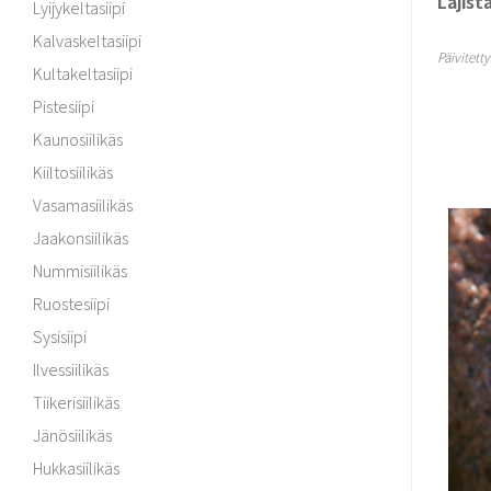
Lajist
Lyijykeltasiipi
Kalvaskeltasiipi
Päivitett
Kultakeltasiipi
Pistesiipi
Kaunosiilikäs
Kiiltosiilikäs
Vasamasiilikäs
Jaakonsiilikäs
Nummisiilikäs
Ruostesiipi
Sysisiipi
Ilvessiilikäs
Tiikerisiilikäs
Jänösiilikäs
Hukkasiilikäs