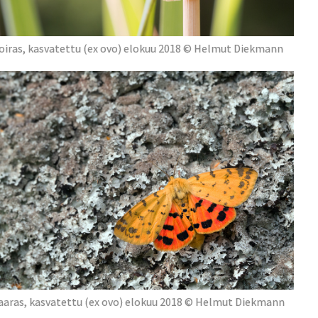
oiras, kasvatettu (ex ovo) elokuu 2018 © Helmut Diekmann
aaras, kasvatettu (ex ovo) elokuu 2018 © Helmut Diekmann