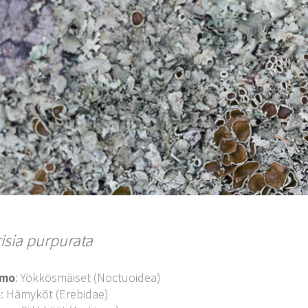
isia purpurata
imo
: Yökkösmäiset (Noctuoidea)
o
: Hämyköt (Erebidae)