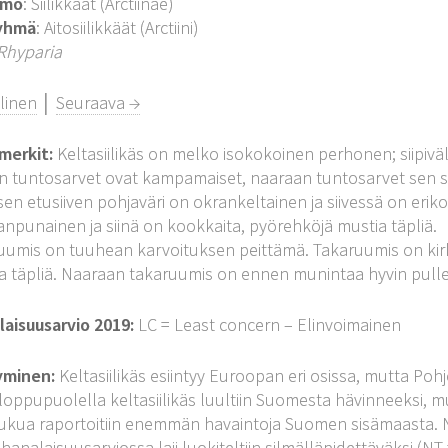
imo
: Siilikkäät (Arctiinae)
yhmä
: Aitosiilikkäät (Arctiini)
Rhyparia
linen
│
Seuraava →
merkit:
Keltasiilikäs on melko isokokoinen perhonen; siipiv
n tuntosarvet ovat kampamaiset, naaraan tuntosarvet sen s
en etusiiven pohjaväri on okrankeltainen ja siivessä on erikok
anpunainen ja siinä on kookkaita, pyörehköjä mustia täpliä.
uumis on tuuhean karvoituksen peittämä. Takaruumis on kirk
 täpliä. Naaraan takaruumis on ennen munintaa hyvin pulle
aisuusarvio 2019:
LC = Least concern – Elinvoimainen
yminen:
Keltasiilikäs esiintyy Euroopan eri osissa, mutta Poh
loppupuolella keltasiilikäs luultiin Suomesta hävinneeksi, m
ukua raportoitiin enemmän havaintoja Suomen sisämaasta. Nyk
hanalaisuusarviossa laji luokiteltiin silmälläpidettäväksi (N