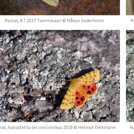
Koiras, 8.7.2017 Tammisaari © Håkan Söderholm
K
ras, kasvatettu (ex ovo) elokuu 2018 © Helmut Diekmann
N