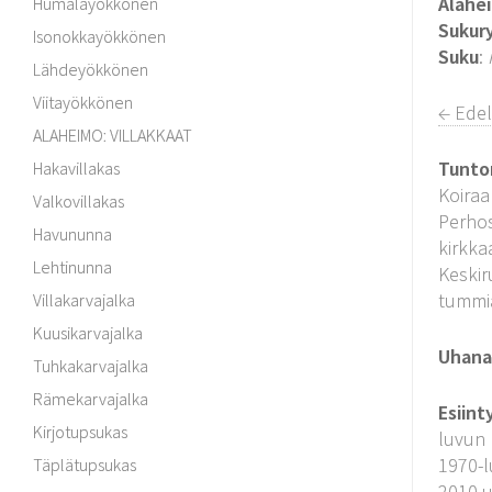
Alahe
Humalayökkönen
Sukur
Isonokkayökkönen
Suku
:
Lähdeyökkönen
Viitayökkönen
← Edel
ALAHEIMO: VILLAKKAAT
Tunto
Hakavillakas
Koiraa
Valkovillakas
Perhos
Havununna
kirkka
Lehtinunna
Keskir
tummia
Villakarvajalka
Kuusikarvajalka
Uhanal
Tuhkakarvajalka
Rämekarvajalka
Esiint
Kirjotupsukas
luvun 
1970-l
Täplätupsukas
2010 u