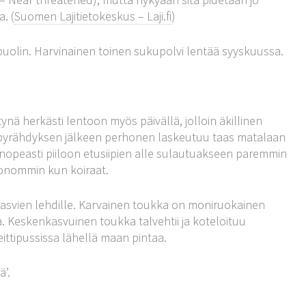
. (
Suomen Lajitietokeskus – Laji.fi
)
olin. Harvinainen toinen sukupolvi lentää syyskuussa.
nä herkästi lentoon myös päivällä, jolloin äkillinen
n pyrähdyksen jälkeen perhonen laskeutuu taas matalaan
 nopeasti piiloon etusiipien alle sulautuakseen paremmin
onommin kun koiraat.
kasvien lehdille. Karvainen toukka on moniruokainen
. Keskenkasvuinen toukka talvehtii ja koteloituu
ttipussissa lähellä maan pintaa.
ä’.