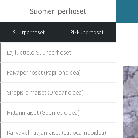
Suomen perhoset
Suurperhoset
Pikkuperhoset
Lajiluettelo Suurperhoset
Päiväperhoset (Papilionoidea)
Sirppisiipimäiset (Drepanoidea)
Mittarimaiset (Geometroidea)
Karvakehrääjämäiset (Lasiocampoidea)