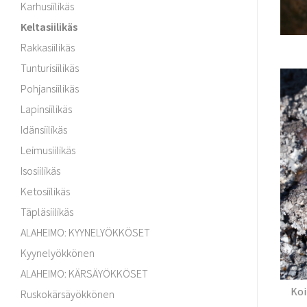
Karhusiilikäs
Keltasiilikäs
Rakkasiilikäs
Tunturisiilikäs
Pohjansiilikäs
Lapinsiilikäs
Idänsiilikäs
Leimusiilikäs
Isosiilikäs
Ketosiilikäs
Täpläsiilikäs
ALAHEIMO: KYYNELYÖKKÖSET
Kyynelyökkönen
ALAHEIMO: KÄRSÄYÖKKÖSET
Koi
Ruskokärsäyökkönen