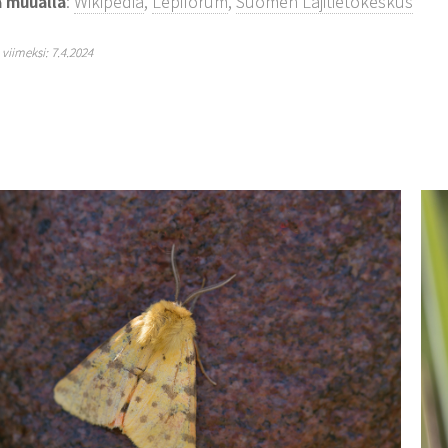
a muualla
:
Wikipedia
,
Lepiforum
,
Suomen Lajitietokeskus
y viimeksi: 7.4.2024