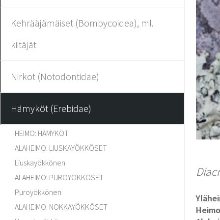
Kehrääjämäiset (Bombycoidea), ml.
kiitäjät
Nirkot (Notodontidae)
Hämyköt (Erebidae)
HEIMO: HÄMYKÖT
ALAHEIMO: LIUSKAYÖKKÖSET
Liuskayökkönen
Diacr
ALAHEIMO: PUROYÖKKÖSET
Puroyökkönen
Ylähe
ALAHEIMO: NOKKAYÖKKÖSET
Heim