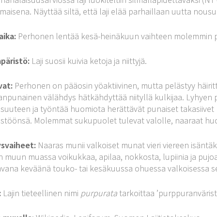
imaisena. Näyttää siltä, että laji elää parhaillaan uutta nousua
aika:
Perhonen lentää kesä-heinäkuun vaihteen molemmin pu
päristö:
Laji suosii kuivia ketoja ja niittyjä.
vat:
Perhonen on pääosin yöaktiivinen, mutta pelästyy häiritty
anpunainen välähdys hätkähdyttää niityllä kulkijaa. Lyhye
lisuuteen ja työntää huomiota herättävät punaiset takasiivet
stöönsä. Molemmat sukupuolet tulevat valolle, naaraat hu
ysvaiheet:
Naaras munii valkoiset munat vieri viereen isäntä
 muun muassa voikukkaa, apilaa, nokkosta, lupiinia ja pujoa
vana keväänä touko- tai kesäkuussa ohuessa valkoisessa sei
:
Lajin tieteellinen nimi
purpurata
tarkoittaa ’purppuranvärist