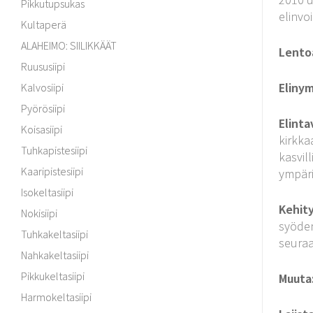
Pikkutupsukas
elinvo
Kultaperä
ALAHEIMO: SIILIKKÄÄT
Lento
Ruususiipi
Elinym
Kalvosiipi
Pyörösiipi
Elinta
Koisasiipi
kirkka
Tuhkapistesiipi
kasvil
Kaaripistesiipi
ympäri
Isokeltasiipi
Kehit
Nokisiipi
syöden
Tuhkakeltasiipi
seuraa
Nahkakeltasiipi
Pikkukeltasiipi
Muuta
Harmokeltasiipi