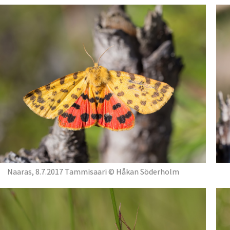
Naaras, 8.7.2017 Tammisaari © Håkan Söderholm