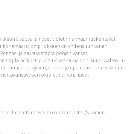
rakkeen sisäosa ja ripset violetinharmaanruskehtavat.
si ulkonemaa; ulompi jokseenkin yhdensuuntainen
 Rengas- ja munuaistäplä pohjan väriset,
ilatäplä heikosti punaruskeareunainen, suuri. Aaltoviiru
estä harmaansävyinen; suonet ja epämääräinen keskitäplä
ertavansävyisen okrareunainen; ripset
isin ilmoitettu havainto on Torniosta. (
Suomen