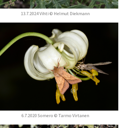
13.7.2024 Vihti © Helmut Diekmann
6.7.2020 Somero © Tarmo Virtanen