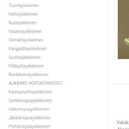
Tuomiyökkönen
Keihoyökkönen
Nuoliyökkönen
Vasamayökkönen
Silmäiltayökkönen
Kangasiltayökkönen
Suoiltayökkönen
Pilkkuiltayökkönen
Rantaheinäyökkönen
ALAHEIMO: NOPSAYÖKKÖSET
Kannusruohoyökkönen
Synkkänopsayökkönen
Valkonopsayökkönen
Jäkälänopsayökkönen
Valok
Pörhönopsayökkönen