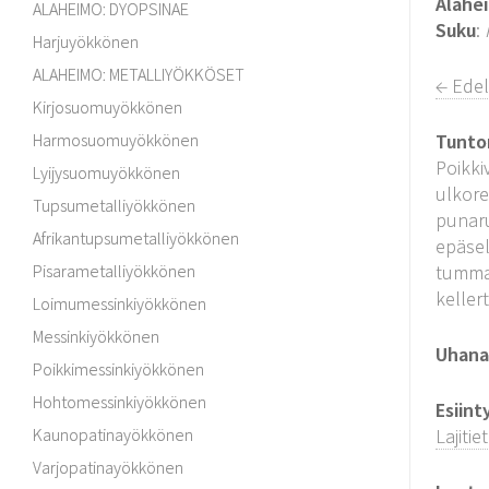
Alahe
ALAHEIMO: DYOPSINAE
Suku
:
Harjuyökkönen
ALAHEIMO: METALLIYÖKKÖSET
← Edel
Kirjosuomuyökkönen
Harmosuomuyökkönen
Tunto
Poikki
Lyijysuomuyökkönen
ulkore
Tupsumetalliyökkönen
punaru
Afrikantupsumetalliyökkönen
epäsel
Pisarametalliyökkönen
tumman
keller
Loimumessinkiyökkönen
Messinkiyökkönen
Uhanal
Poikkimessinkiyökkönen
Hohtomessinkiyökkönen
Esiint
Kaunopatinayökkönen
Lajitie
Varjopatinayökkönen