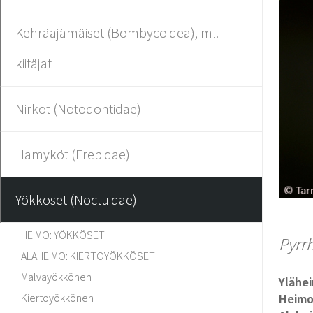
Kehrääjämäiset (Bombycoidea), ml.
kiitäjät
Nirkot (Notodontidae)
Hämyköt (Erebidae)
Yökköset (Noctuidae)
HEIMO: YÖKKÖSET
Pyrr
ALAHEIMO: KIERTOYÖKKÖSET
Malvayökkönen
Ylähe
Kiertoyökkönen
Heim