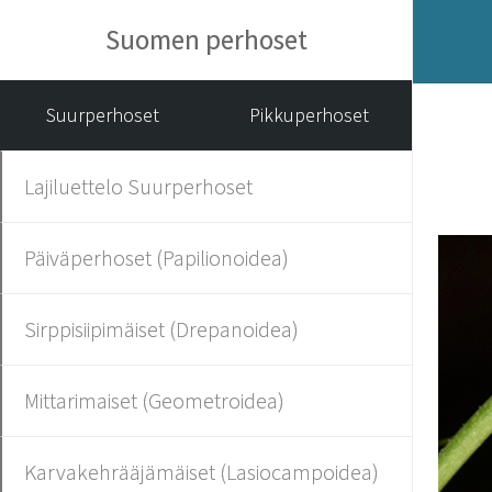
Suomen perhoset
Suurperhoset
Pikkuperhoset
Lajiluettelo Suurperhoset
Päiväperhoset (Papilionoidea)
Sirppisiipimäiset (Drepanoidea)
Mittarimaiset (Geometroidea)
Karvakehrääjämäiset (Lasiocampoidea)