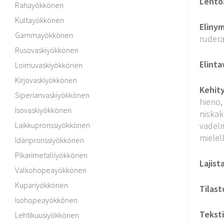
Lento
Rahayökkönen
Kultayökkönen
Elinym
Gammayökkönen
rudera
Rusovaskiyökkönen
Elinta
Loimuvaskiyökkönen
Kirjovaskiyökkönen
Kehit
Siperianvaskiyökkönen
hieno,
Isovaskiyökkönen
niskak
Laikkupronssiyökkönen
vadelm
mielel
Idänpronssiyökkönen
Pikarimetalliyökkönen
Lajist
Valkohopeayökkönen
Kupariyökkönen
Tilast
Isohopeayökkönen
Teksti
Lehtikuusiyökkönen