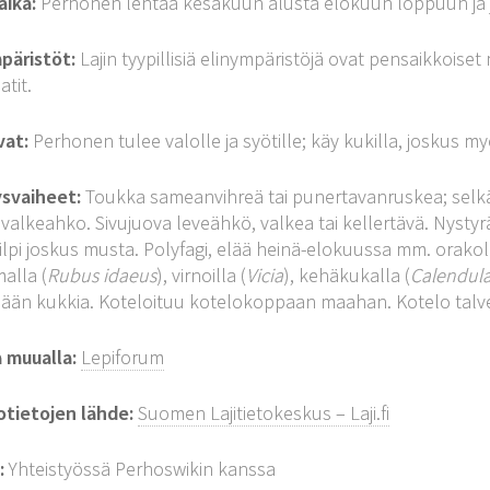
aika:
Perhonen lentää kesäkuun alusta elokuun loppuun ja j
päristöt:
Lajin tyypillisiä elinympäristöjä ovat pensaikkoiset m
atit.
vat:
Perhonen tulee valolle ja syötille; käy kukilla, joskus myö
ysvaiheet:
Toukka sameanvihreä tai punertavanruskea; selk
 valkeahko. Sivujuova leveähkö, valkea tai kellertävä. Nysty
ilpi joskus musta. Polyfagi, elää heinä-elokuussa mm. orakoll
alla (
Rubus idaeus
), virnoilla (
Vicia
), kehäkukalla (
Calendula 
lään kukkia. Koteloituu kotelokoppaan maahan. Kotelo talve
a muualla:
Lepiforum
otietojen lähde:
Suomen Lajitietokeskus – Laji.fi
:
Yhteistyössä Perhoswikin kanssa