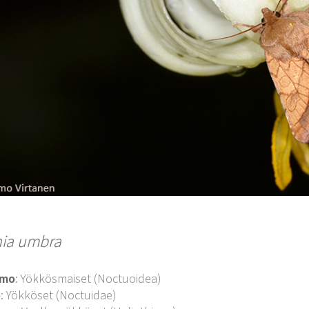
hia umbra
imo
: Yökkösmaiset (Noctuoidea)
o
: Yökköset (Noctuidae)