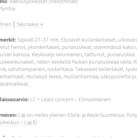
imo
: Vaellusyökköset (Heliothinae)
Pyrrhia
linen
│
Seuraava →
merkit:
Siipiväli 27–37 mm. Etusiivet kullankeltaiset, ulkosa
viirut hienot, yksinkertaiset, punaruskeat; sisemmässä kak
unan kanssa. Keskivarjo viirumainen, taittunut, punaruskea.
skeareunaiset, niiden keskellä hiukan punaruskeaa väriä. Ke
vä, sahahampainen, ruskehtava. Takasiivet kellertävät, tyv
harmaat; reunavyö leveä, mustanharmaa, ulkopuolelta pun
tävänvalkeat.
aisuusarvio:
LC = Least concern – Elinvoimainen
yminen:
Laji on melko yleinen Etelä- ja Keski-Suomessa. Pohjo
tokeskus – Laji.fi
)