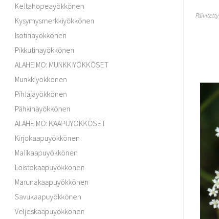
Keltahopeayökkönen
Päivitett
Kysymysmerkkiyökkönen
Isotinayökkönen
Pikkutinayökkönen
ALAHEIMO: MUNKKIYÖKKÖSET
Munkkiyökkönen
Pihlajayökkönen
Pähkinäyökkönen
ALAHEIMO: KAAPUYÖKKÖSET
Kirjokaapuyökkönen
Malikaapuyökkönen
Loistokaapuyökkönen
Marunakaapuyökkönen
Savukaapuyökkönen
Veljeskaapuyökkönen