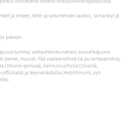
oskus osittaisena toisena sukupolvena syyskuussa.
äet ja rinteet, lehti- ja sekametsien aukiot, rantaniityt ja
s päivisin.
äjuova tumma, valkeahkoreunainen; sivuselkäjuova
rät pienet, mustat. Pää vaaleanvihreä tai punertavanokra;
a (
Ononis spinosa
), kannusruoholla (
Linaria
),
officinalis
) ja leijonankidalla (
Antirrhinum
), syö
htii.