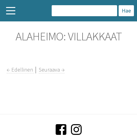
H
a
ALAHEIMO: VILLAKKAAT
k
u
:
← Edellinen
│
Seuraava →