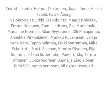
Toimituskunta: Helmut Diekmann, Jaana Ihme, Heikki
Tabell, Patrik Åberg
Valokuvaajat: Erkki Jaakohuhta, Maarit Koivisto,
Emma Kosonen, Rami Lindroos, Esa Marjamäki,
Marianne Niemelä, Allan Nyyssönen, Olli Pihlajamaa,
Annukka Pirkkalainen, Markku Ruuskanen, Jari ja
Irene Räty, Teppo Salmela, Erkki Santamala, Mika
Schafroth, Matti Selänne, Kimmo Silvonen, Eija
Soimola, Håkan Söderholm, Päivi Torkki, Tarmo
Virtanen, Jukka Vuorinen, Aarne ja Eino Ylönen
© 2022 Suomen perhoset, All rights reserved.