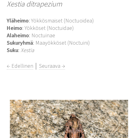
Xestia ditrapezium
Yläheimo
: Yökkösmaiset (Noctuoidea)
Heimo
: Yökköset (Noctuidae)
Alaheimo
: Noctuinae
Sukuryhmä
: Maayökköset (Noctuini)
Suku
:
Xestia
← Edellinen
│
Seuraava →