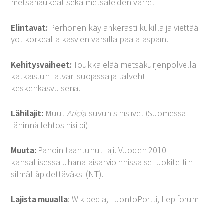
metsänaukeat sekä metsäteiden varret
Elintavat:
Perhonen käy ahkerasti kukilla ja viettää
yöt korkealla kasvien varsilla pää alaspäin.
Kehitysvaiheet:
Toukka elää metsäkurjenpolvella
katkaistun latvan suojassa ja talvehtii
keskenkasvuisena.
Lähilajit:
Muut
Aricia
-suvun sinisiivet (Suomessa
lähinnä
lehtosinisiipi
)
Muuta:
Pahoin taantunut laji. Vuoden 2010
kansallisessa uhanalaisarvioinnissa se luokiteltiin
silmälläpidettäväksi (NT).
Lajista muualla
:
Wikipedia
,
LuontoPortti
,
Lepiforum