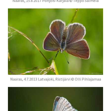
Naaras, 15.8.2017 Pohjois-Karjala © Teppo Salmela
Naaras, 4.7.2013 Latvajoki, Ristijärvi © Olli Pihlajamaa