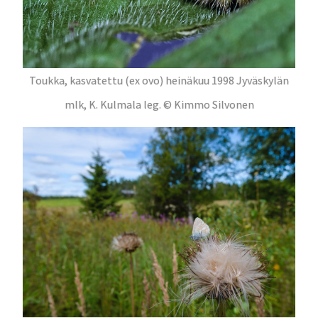
Toukka, kasvatettu (ex ovo) heinäkuu 1998 Jyväskylän
mlk, K. Kulmala leg. © Kimmo Silvonen