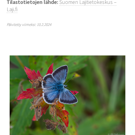
Tilastotietojen lähde:
Suomen Lajitietokeskus –
Laji.fi
Päivitetty viimeksi: 10.2.2024