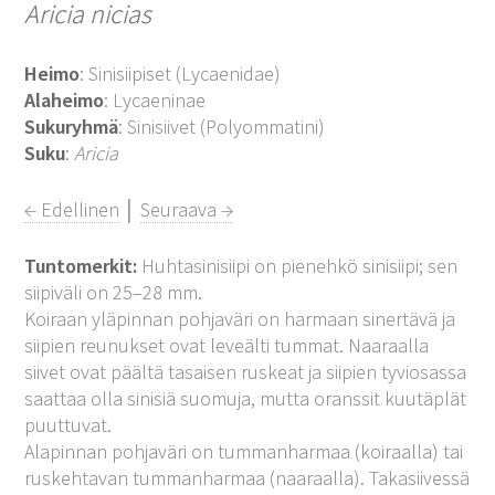
Aricia nicias
Heimo
: Sinisiipiset (Lycaenidae)
Alaheimo
: Lycaeninae
Sukuryhmä
: Sinisiivet (Polyommatini)
Suku
:
Aricia
← Edellinen
│
Seuraava →
Tuntomerkit:
Huhtasinisiipi on pienehkö sinisiipi; sen
siipiväli on 25–28 mm.
Koiraan yläpinnan pohjaväri on harmaan sinertävä ja
siipien reunukset ovat leveälti tummat. Naaraalla
siivet ovat päältä tasaisen ruskeat ja siipien tyviosassa
saattaa olla sinisiä suomuja, mutta oranssit kuutäplät
puuttuvat.
Alapinnan pohjaväri on tummanharmaa (koiraalla) tai
ruskehtavan tummanharmaa (naaraalla). Takasiivessä