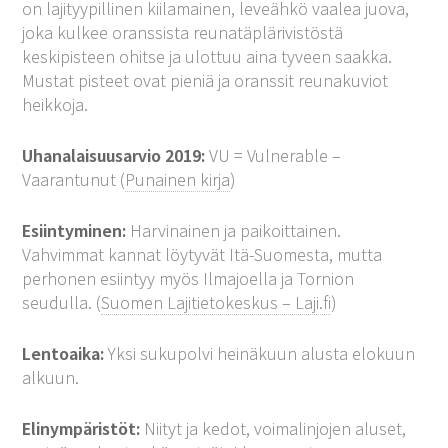
on lajityypillinen kiilamainen, leveähkö vaalea juova,
joka kulkee oranssista reunatäplärivistöstä
keskipisteen ohitse ja ulottuu aina tyveen saakka.
Mustat pisteet ovat pieniä ja oranssit reunakuviot
heikkoja.
Uhanalaisuusarvio 2019:
VU = Vulnerable –
Vaarantunut (
Punainen kirja
)
Esiintyminen:
Harvinainen ja paikoittainen.
Vahvimmat kannat löytyvät Itä-Suomesta, mutta
perhonen esiintyy myös Ilmajoella ja Tornion
seudulla. (
Suomen Lajitietokeskus – Laji.fi
)
Lentoaika:
Yksi sukupolvi heinäkuun alusta elokuun
alkuun.
Elinympäristöt:
Niityt ja kedot, voimalinjojen aluset,