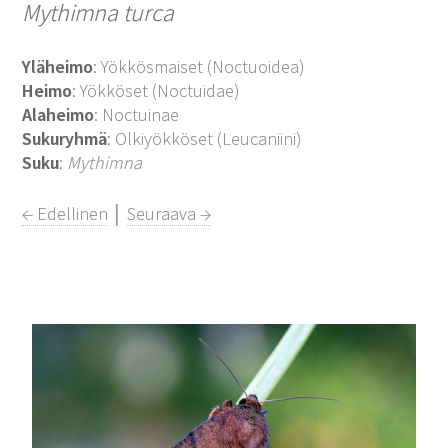
Mythimna turca
Yläheimo
: Yökkösmaiset (Noctuoidea)
Heimo
: Yökköset (Noctuidae)
Alaheimo
: Noctuinae
Sukuryhmä
: Olkiyökköset (Leucaniini)
Suku
:
Mythimna
← Edellinen
│
Seuraava →