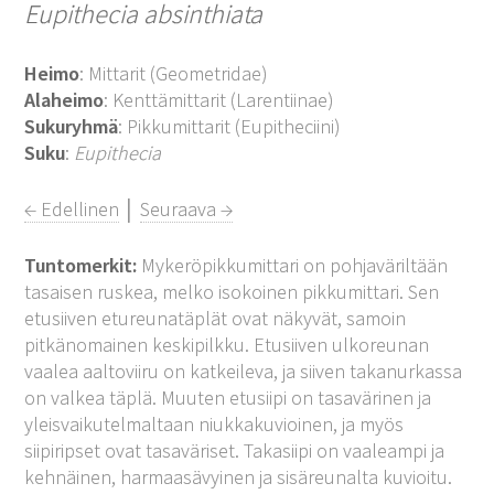
Eupithecia absinthiata
Heimo
: Mittarit (Geometridae)
Alaheimo
: Kenttämittarit (Larentiinae)
Sukuryhmä
: Pikkumittarit (Eupitheciini)
Suku
:
Eupithecia
← Edellinen
│
Seuraava →
Tuntomerkit:
Mykeröpikkumittari on pohjaväriltään
tasaisen ruskea, melko isokoinen pikkumittari. Sen
etusiiven etureunatäplät ovat näkyvät, samoin
pitkänomainen keskipilkku. Etusiiven ulkoreunan
vaalea aaltoviiru on katkeileva, ja siiven takanurkassa
on valkea täplä. Muuten etusiipi on tasavärinen ja
yleisvaikutelmaltaan niukkakuvioinen, ja myös
siipiripset ovat tasaväriset. Takasiipi on vaaleampi ja
kehnäinen, harmaasävyinen ja sisäreunalta kuvioitu.