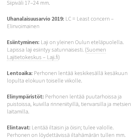
Siipiväli 17–24 mm.
Uhanalaisuusarvio 2019:
LC = Least concern –
Elinvoimainen
Esiintyminen:
Laji on yleinen Oulun eteläpuolella.
Lapissa laji esiintyy satunnaisesti. (
Suomen
Lajitietokeskus – Laji.fi
)
Lentoaika:
Perhonen lentää keskikesällä kesäkuun
lopulta elokuun toiselle viikolle.
Elinympäristöt:
Perhonen lentää puutarhoissa ja
puistoissa, kuivilla rinneniityillä, tienvarsilla ja metsien
laitamilla.
Elintavat:
Lentää iltaisin ja öisin; tulee valolle.
Perhonen on löydettävissä iltahämärän tullen mm.