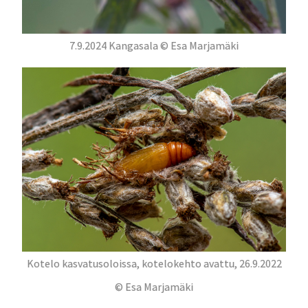
7.9.2024 Kangasala © Esa Marjamäki
Kotelo kasvatusoloissa, kotelokehto avattu, 26.9.2022
© Esa Marjamäki