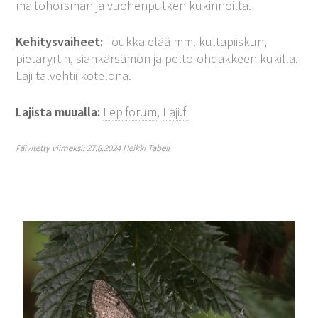
maitohorsman ja vuohenputken kukinnoilta.
Kehitysvaiheet:
Toukka elää mm. kultapiiskun,
pietaryrtin, siankärsämön ja pelto-ohdakkeen kukilla.
Laji talvehtii kotelona.
Lajista muualla:
Lepiforum
,
Laji.fi
Päivitetty viimeksi: 27.8.2024 Heikki Tabell