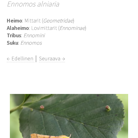
Ennomos alniaria
Heimo
: Mittarit (
Geometridae
)
Alaheimo
: Lovimittarit (
Ennominae
)
Tribus
:
Ennomini
Suku
:
Ennomos
← Edellinen
│
Seuraava →