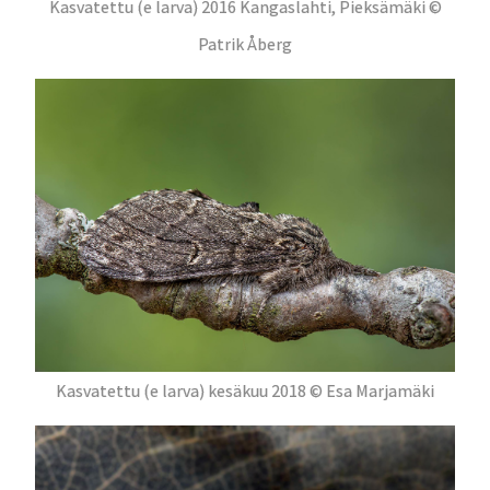
Kasvatettu (e larva) 2016 Kangaslahti, Pieksämäki ©
Patrik Åberg
Kasvatettu (e larva) kesäkuu 2018 © Esa Marjamäki