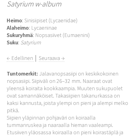
Satyrium w-album
Heimo
: Sinisiipiset (Lycaenidae)
Alaheimo
: Lycaeninae
Sukuryhmä
: Nopsasiivet (Eumaenini)
Suku
:
Satyrium
← Edellinen
│
Seuraava →
Tuntomerkit:
Jalavanopsasiipi on keskikokoinen
nopsasiipi. Siipiväli on 26–32 mm. Naaraat ovat
yleensä koiraita kookkaampia. Muuten sukupuolet
ovat samannäköiset. Takasiipien takanurkassa on
kaksi kannusta, joista ylempi on pieni ja alempi melko
pitkä.
Siipien yläpinnan pohjaväri on koiraalla
tummanruskea ja naaraalla hieman vaaleampi.
Etusiiven yläosassa koiraalla on pieni koirastäplä ja