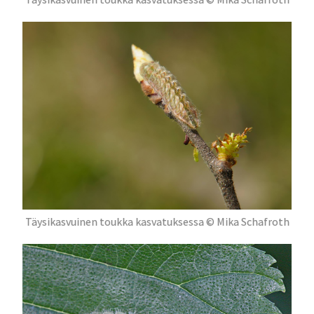
Täysikasvuinen toukka kasvatuksessa © Mika Schafroth