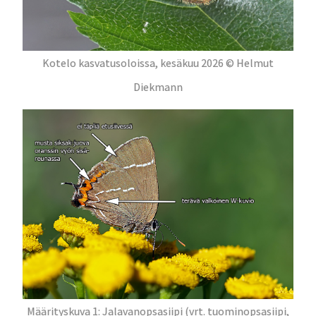
Kotelo kasvatusoloissa, kesäkuu 2026 © Helmut
Diekmann
Määrityskuva 1: Jalavanopsasiipi (vrt. tuominopsasiipi,