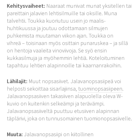
Kehitysvaiheet:
Naaraat munivat munat yksitellen tai
pareittain jalavien lehtisilmuille tai oksille. Muna
talvehtii. Toukka kuoriutuu usein jo maalis-
huhtikuussa ja joutuu odottamaan silmujen
puhkemista muutaman viikon ajan. Toukka on
vihreä – toisinaan myös osittain punaruskea – ja sillä
on hentoja vaaleita vinoviivoja. Se syö ensin
kukkasilmuja ja myöhemmin lehtiä. Koteloituminen
tapahtuu lehtien alapinnoille tai kaarnanrakoihin.
Lähilajit:
Muut nopsasiivet. Jalavanopsasiipeä voi
helposti sekoittaa sisarlajiinsa,
tuominopsasiipeen
.
Jalavanopsasiiven takasiiven alapuolella oleva W-
kuvio on kuitenkin selkeämpi ja terävämpi.
Jalavanopsasiiveltä puuttuu etusiiven alapinnan
täplärivi, joka on tunnusomainen tuomionopsasiivelle.
Muuta:
Jalavanopsasiipi on kiitollinen