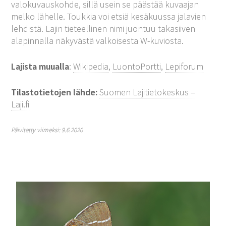
valokuvauskohde, sillä usein se päästää kuvaajan
melko lähelle. Toukkia voi etsiä kesäkuussa jalavien
lehdistä. Lajin tieteellinen nimi juontuu takasiiven
alapinnalla näkyvästä valkoisesta W-kuviosta.
Lajista muualla
:
Wikipedia
,
LuontoPortti
,
Lepiforum
Tilastotietojen lähde:
Suomen Lajitietokeskus –
Laji.fi
Päivitetty viimeksi: 9.6.2020