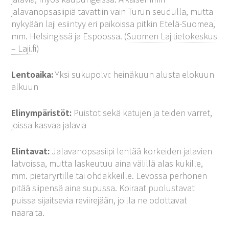
jalavanopsasiipiä tavattiin vain Turun seudulla, mutta
nykyään laji esiintyy eri paikoissa pitkin Etelä-Suomea,
mm. Helsingissä ja Espoossa. (
Suomen Lajitietokeskus
– Laji.fi
)
Lentoaika:
Yksi sukupolvi: heinäkuun alusta elokuun
alkuun
Elinympäristöt:
Puistot sekä katujen ja teiden varret,
joissa kasvaa jalavia
Elintavat:
Jalavanopsasiipi lentää korkeiden jalavien
latvoissa, mutta laskeutuu aina välillä alas kukille,
mm. pietaryrtille tai ohdakkeille. Levossa perhonen
pitää siipensä aina supussa. Koiraat puolustavat
puissa sijaitsevia reviirejään, joilla ne odottavat
naaraita.