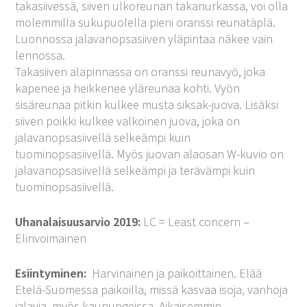
takasiivessä, siiven ulkoreunan takanurkassa, voi olla
molemmilla sukupuolella pieni oranssi reunatäplä.
Luonnossa jalavanopsasiiven yläpintaa näkee vain
lennossa.
Takasiiven alapinnassa on oranssi reunavyö, joka
kapenee ja heikkenee yläreunaa kohti. Vyön
sisäreunaa pitkin kulkee musta siksak-juova. Lisäksi
siiven poikki kulkee valkoinen juova, joka on
jalavanopsasiivellä selkeämpi kuin
tuominopsasiivellä. Myös juovan alaosan W-kuvio on
jalavanopsasiivellä selkeämpi ja terävämpi kuin
tuominopsasiivellä.
Uhanalaisuusarvio 2019:
LC = Least concern –
Elinvoimainen
Esiintyminen:
Harvinainen ja paikoittainen. Elää
Etelä-Suomessa paikoilla, missä kasvaa isoja, vanhoja
jalavia, myös kaupungeissa. Aikaisemmin