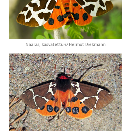
Naaras, kasvatettu © Helmut Diekmann