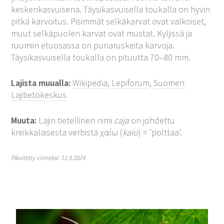
keskenkasvuisena. Täysikasvuisella toukalla on hyvin
pitkä karvoitus. Pisimmät selkäkarvat ovat valkoiset,
muut selkäpuolen karvat ovat mustat. Kyljissä ja
ruumiin etuosassa on punaruskeita karvoja.
Täysikasvuisella toukalla on pituutta 70–80 mm.
Lajista muualla:
Wikipedia
,
Lepiforum
,
Suomen
Lajitietokeskus
Muuta:
Lajin tietellinen nimi
caja
on johdettu
kreikkalaisesta verbistä χαίω (
kaio
) = ’polttaa’.
Päivitetty viimeksi: 11.9.2024