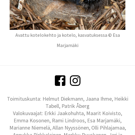
Avattu kotelokehto ja kotelo, kasvatuksessa © Esa
Marjamäki
Toimituskunta: Helmut Diekmann, Jaana Ihme, Heikki
Tabell, Patrik Åberg
Valokuvaajat: Erkki Jaakohuhta, Maarit Koivisto,
Emma Kosonen, Rami Lindroos, Esa Marjamäki,
Marianne Niemelä, Allan Nyyssönen, Olli Pihlajamaa,
Annukka Pirkkalainen, Markku Ruuskanen, Jari ja