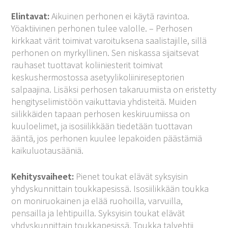
Elintavat:
Aikuinen perhonen ei käytä ravintoa.
Yöaktiivinen perhonen tulee valolle. – Perhosen
kirkkaat värit toimivat varoituksena saalistajille, sillä
perhonen on myrkyllinen. Sen niskassa sijaitsevat
rauhaset tuottavat koliiniesterit toimivat
keskushermostossa asetyylikoliinireseptorien
salpaajina. Lisäksi perhosen takaruumiista on eristetty
hengityselimistöön vaikuttavia yhdisteitä. Muiden
siilikkäiden tapaan perhosen keskiruumiissa on
kuuloelimet, ja isosiilikkään tiedetään tuottavan
ääntä, jos perhonen kuulee lepakoiden päästämiä
kaikuluotausääniä.
Kehitysvaiheet:
Pienet toukat elävät syksyisin
yhdyskunnittain toukkapesissä. Isosiilikkään toukka
on moniruokainen ja elää ruohoilla, varvuilla,
pensailla ja lehtipuilla. Syksyisin toukat elävät
yhdyskunnittain toukkapesissä. Toukka talvehtii