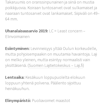
Takaruumis on oranssinpunainen ja siinä on mustia
poikkijuovia. Koiraan tuntosarvet ovat sulkamaiset ja
naaraan tuntosarvet ovat lankamaiset. Siipiväli on 49–
64 mm.
Uhanalaisuusarvio 2019:
LC = Least concern –
Elinvoimainen
Esiintyminen:
Levinneisyys yltää Oulun korkeudelle,
mutta pohjoisempaakin on muutamia havaintoja. Laji
on melko yleinen, mutta esiintyy normaalisti vain
yksittäisenä. (
Suomen Lajitietokeskus – Laji.fi
)
Lentoaika:
Kesäkuun loppupuolelta elokuun
loppuun yhtenä polvena. Päälento sijoittuu
heinäkuuhun.
Elinympäristö:
Puoliavoimet maastot