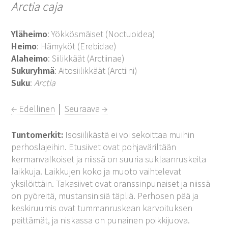
Arctia caja
Yläheimo
: Yökkösmäiset (Noctuoidea)
Heimo
: Hämyköt (Erebidae)
Alaheimo
: Siilikkäät (Arctiinae)
Sukuryhmä
: Aitosiilikkäät (Arctiini)
Suku
:
Arctia
← Edellinen
│
Seuraava →
Tuntomerkit:
Isosiilikästä ei voi sekoittaa muihin
perhoslajeihin. Etusiivet ovat pohjaväriltään
kermanvalkoiset ja niissä on suuria suklaanruskeita
laikkuja. Laikkujen koko ja muoto vaihtelevat
yksilöittäin. Takasiivet ovat oranssinpunaiset ja niissä
on pyöreitä, mustansinisiä täpliä. Perhosen pää ja
keskiruumis ovat tummanruskean karvoituksen
peittämät, ja niskassa on punainen poikkijuova.