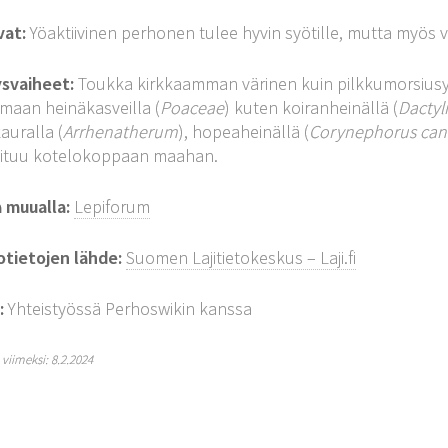
vat:
Yöaktiivinen perhonen tulee hyvin syötille, mutta myös v
ysvaiheet:
Toukka kirkkaamman värinen kuin pilkkumorsiusy
maan heinäkasveilla (
Poaceae
) kuten koiranheinällä (
Dactyl
auralla (
Arrhenatherum
), hopeaheinällä (
Corynephorus can
oituu kotelokoppaan maahan.
a muualla:
Lepiforum
otietojen lähde:
Suomen Lajitietokeskus – Laji.fi
:
Yhteistyössä Perhoswikin kanssa
y viimeksi: 8.2.2024