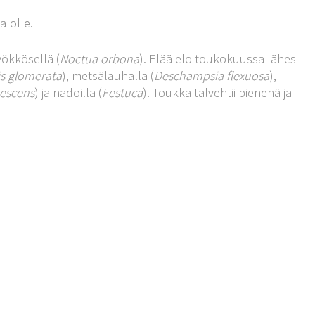
alolle.
ökkösellä (
Noctua orbona
). Elää elo-toukokuussa lähes
is glomerata
), metsälauhalla (
Deschampsia flexuosa
),
escens
) ja nadoilla (
Festuca
). Toukka talvehtii pienenä ja