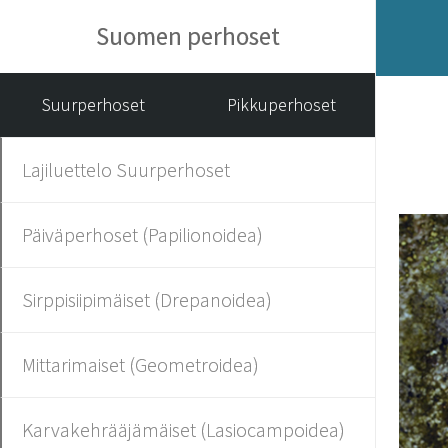
Suomen perhoset
Suurperhoset
Pikkuperhoset
Lajiluettelo Suurperhoset
Päiväperhoset (Papilionoidea)
Sirppisiipimäiset (Drepanoidea)
Mittarimaiset (Geometroidea)
Karvakehrääjämäiset (Lasiocampoidea)