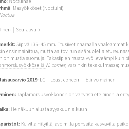
imo
: Noctuinae
yhmä
: Maayökköset (Noctuini)
Noctua
linen
│
Seuraava →
merkit:
Siipiväli 36–45 mm. Etusiivet naaraalla vaaleammat ku
kin ensinmainittua, mutta aaltoviirun sisäpuolella etureunas
n on mustia suomuja. Takasiipien musta vyö leveämpi kuin 
tonmorsiusyökkösellä
N. comes
, varsinkin takakulmassa; mus
aisuusarvio 2019:
LC = Least concern – Elinvoimainen
yminen:
Täplämorsiusyökkönen on vahvasti eteläinen ja erityis
aika:
Heinäkuun alusta syyskuun alkuun
päristöt:
Kuivilla niityillä, avoimilla pensaita kasvavilla paikoi