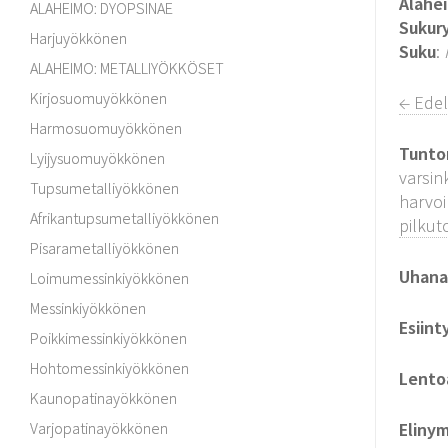
Alahe
ALAHEIMO: DYOPSINAE
Sukur
Harjuyökkönen
Suku
:
ALAHEIMO: METALLIYÖKKÖSET
Kirjosuomuyökkönen
← Edel
Harmosuomuyökkönen
Tunto
Lyijysuomuyökkönen
varsin
Tupsumetalliyökkönen
harvoi
Afrikantupsumetalliyökkönen
pilku
Pisarametalliyökkönen
Uhanal
Loimumessinkiyökkönen
Messinkiyökkönen
Esiint
Poikkimessinkiyökkönen
Hohtomessinkiyökkönen
Lento
Kaunopatinayökkönen
Varjopatinayökkönen
Elinym