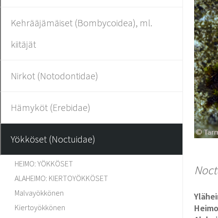
Kehrääjämäiset (Bombycoidea), ml.
kiitäjät
Nirkot (Notodontidae)
Hämyköt (Erebidae)
Yökköset (Noctuidae)
HEIMO: YÖKKÖSET
Noct
ALAHEIMO: KIERTOYÖKKÖSET
Malvayökkönen
Ylähe
Kiertoyökkönen
Heim