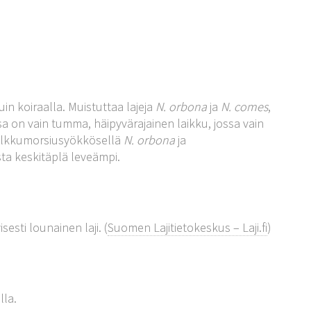
in koiraalla. Muistuttaa lajeja
N. orbona
ja
N. comes
,
sa on vain tumma, häipyvärajainen laikku, jossa vain
pilkkumorsiusyökkösellä
N. orbona
ja
ta keskitäplä leveämpi.
esti lounainen laji. (
Suomen Lajitietokeskus – Laji.fi
)
lla.