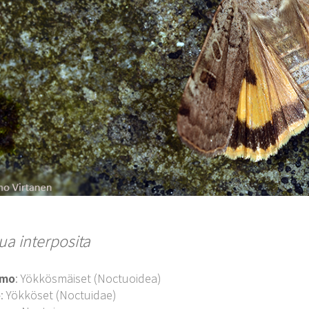
ua interposita
imo
: Yökkösmäiset (Noctuoidea)
o
: Yökköset (Noctuidae)