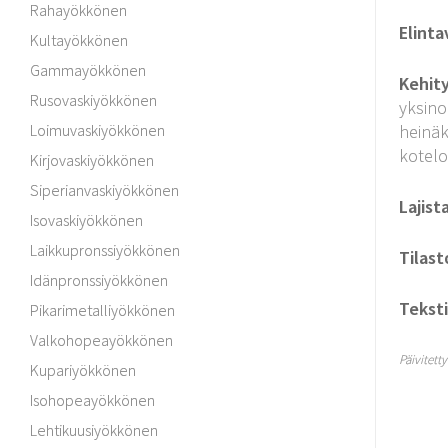
Rahayökkönen
Elinta
Kultayökkönen
Gammayökkönen
Kehit
Rusovaskiyökkönen
yksino
Loimuvaskiyökkönen
heinäk
kotel
Kirjovaskiyökkönen
Siperianvaskiyökkönen
Lajist
Isovaskiyökkönen
Laikkupronssiyökkönen
Tilast
Idänpronssiyökkönen
Teksti
Pikarimetalliyökkönen
Valkohopeayökkönen
Päivitett
Kupariyökkönen
Isohopeayökkönen
Lehtikuusiyökkönen