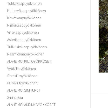
Tuhkakaapuyökkönen
Kellerväkaapuyökkönen
Kevätkaapuyökkönen
Piiskukaapuyökkönen
Viirukaapuyökkönen
Asterikaapuyökkönen
Tulikukkakaapuyökkönen
Naamiokaapuyökkönen
ALAHEIMO: KIILTOYÖKKÖSET
Vyökiiltoyökkönen
Sarakiiltoyökkönen
Oliivikiiltoyökkönen
ALAHEIMO: SINIHUPUT
Sinihuppu
ALAHEIMO: AURINKOYÖKKÖSET