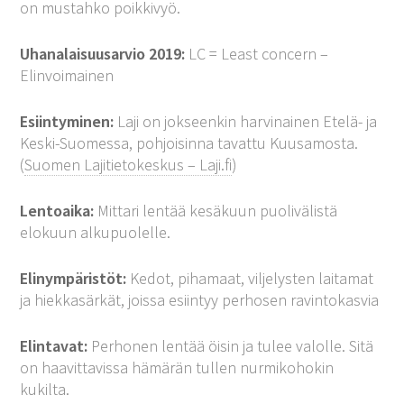
on mustahko poikkivyö.
Uhanalaisuusarvio 2019:
LC = Least concern –
Elinvoimainen
Esiintyminen:
Laji on jokseenkin harvinainen Etelä- ja
Keski-Suomessa, pohjoisinna tavattu Kuusamosta.
(
Suomen Lajitietokeskus – Laji.fi
)
Lentoaika:
Mittari lentää kesäkuun puolivälistä
elokuun alkupuolelle.
Elinympäristöt:
Kedot, pihamaat, viljelysten laitamat
ja hiekkasärkät, joissa esiintyy perhosen ravintokasvia
Elintavat:
Perhonen lentää öisin ja tulee valolle. Sitä
on haavittavissa hämärän tullen nurmikohokin
kukilta.