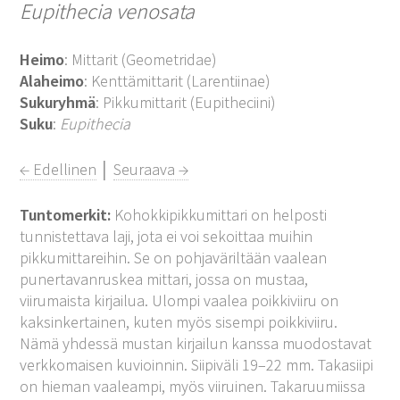
Eupithecia venosata
Heimo
: Mittarit (Geometridae)
Alaheimo
: Kenttämittarit (Larentiinae)
Sukuryhmä
: Pikkumittarit (Eupitheciini)
Suku
:
Eupithecia
← Edellinen
│
Seuraava →
Tuntomerkit:
Kohokkipikkumittari on helposti
tunnistettava laji, jota ei voi sekoittaa muihin
pikkumittareihin. Se on pohjaväriltään vaalean
punertavanruskea mittari, jossa on mustaa,
viirumaista kirjailua. Ulompi vaalea poikkiviiru on
kaksinkertainen, kuten myös sisempi poikkiviiru.
Nämä yhdessä mustan kirjailun kanssa muodostavat
verkkomaisen kuvioinnin. Siipiväli 19–22 mm. Takasiipi
on hieman vaaleampi, myös viiruinen. Takaruumiissa