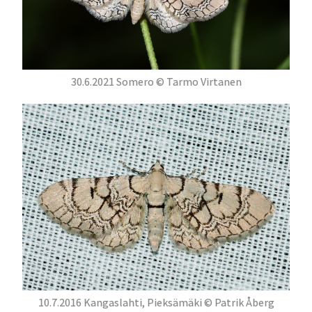
30.6.2021 Somero © Tarmo Virtanen
10.7.2016 Kangaslahti, Pieksämäki © Patrik Åberg