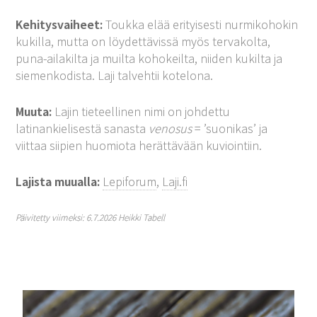
Kehitysvaiheet:
Toukka elää erityisesti nurmikohokin
kukilla, mutta on löydettävissä myös tervakolta,
puna-ailakilta ja muilta kohokeilta, niiden kukilta ja
siemenkodista. Laji talvehtii kotelona.
Muuta:
Lajin tieteellinen nimi on johdettu
latinankielisestä sanasta
venosus
= ’suonikas’ ja
viittaa siipien huomiota herättävään kuviointiin.
Lajista muualla:
Lepiforum
,
Laji.fi
Päivitetty viimeksi: 6.7.2026 Heikki Tabell