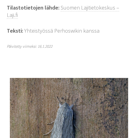
Tilastotietojen lähde:
Suomen Lajitietokeskus –
Laji.fi
Teksti:
Yhteistyössä Perhoswikin kanssa
Päivitetty viimeksi: 16.1.2022