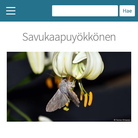
H
a
Savukaapuyökkönen
k
u
: