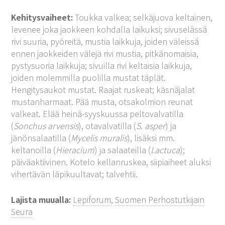
Kehitysvaiheet:
Toukka valkea; selkäjuova keltainen,
levenee joka jaokkeen kohdalla laikuksi; sivuselässä
rivi suuria, pyöreitä, mustia laikkuja, joiden väleissä
ennen jaokkeiden välejä rivi mustia, pitkänomaisia,
pystysuoria laikkuja; sivuilla rivi keltaisia laikkuja,
joiden molemmilla puolilla mustat täplät.
Hengitysaukot mustat. Raajat ruskeat; käsnäjalat
mustanharmaat. Pää musta, otsakolmion reunat
valkeat. Elää heinä-syyskuussa peltovalvatilla
(
Sonchus arvensis
), otavalvatilla (
S. asper
) ja
jänönsalaatilla (
Mycelis muralis
), lisäksi mm.
keltanoilla (
Hieracium
) ja salaateilla (
Lactuca
);
päiväaktiivinen. Kotelo kellanruskea, siipiaiheet aluksi
vihertävän läpikuultavat; talvehtii.
Lajista muualla:
Lepiforum
,
Suomen Perhostutkijain
Seura