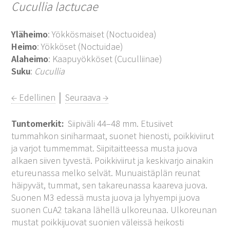
Cucullia lactucae
Yläheimo
: Yökkösmaiset (Noctuoidea)
Heimo
: Yökköset (Noctuidae)
Alaheimo
: Kaapuyökköset (Cuculliinae)
Suku
:
Cucullia
← Edellinen
│
Seuraava →
Tuntomerkit:
Siipiväli 44–48 mm. Etusiivet
tummahkon siniharmaat, suonet hienosti, poikkiviirut
ja varjot tummemmat. Siipitaitteessa musta juova
alkaen siiven tyvestä. Poikkiviirut ja keskivarjo ainakin
etureunassa melko selvät. Munuaistäplän reunat
häipyvät, tummat, sen takareunassa kaareva juova.
Suonen M3 edessä musta juova ja lyhyempi juova
suonen CuA2 takana lähellä ulkoreunaa. Ulkoreunan
mustat poikkijuovat suonien väleissä heikosti