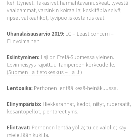
kehittyneet. Takasiivet harmahtavanruskeat, tyvestä
vaaleammat, varsinkin koiraalla; keskitäplä selvä;
ripset valkeahkot, tyvipuoliskosta ruskeat.
Uhanalaisuusarvio 2019:
LC = Least concern –
Elinvoimainen
Esiintyminen:
Laji on Etelä-Suomessa yleinen.
Levinneisyys rajoittuu Tampereen korkeudelle.
(
Suomen Lajitietokeskus – Laji.fi
)
Lentoaika:
Perhonen lentää kesä-heinäkuussa.
Elinympäristö:
Hiekkarannat, kedot, niityt, ruderaatit,
kesantopellot, pientareet yms.
Elintavat:
Perhonen lentää yöllä; tulee valolle; käy
mielellään kukilla.