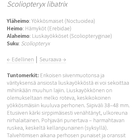
Scoliopteryx libatrix
Yläheimo
: Yökkösmaiset (Noctuoidea)
Heimo
: Hämyköt (Erebidae)
Alaheimo
: Liuskayökköset (Scoliopteryginae)
Suku
:
Scoliopteryx
← Edellinen
│
Seuraava →
Tuntomerkit:
Erikoisen siivenmuotonsa ja
värityksensä ansiosta liuskayökköstä ei voi sekoittaa
mihinkään muuhun lajiin. Liuskayökkönen on
olemukseltaan melko roteva, keskikokoinen
yökkösmäisiin kuuluva perhonen. Siipiväli 38–48 mm.
Etusiiven kärki sirppimäisesti venähtänyt, ulkoreuna
nirhalaitainen. Pohjaväri punertava – harmahtavan
ruskea, keskeltä kellanpunainen (syksyllä).
Talvehtimisen aikana perhosen punaiset ja oranssit