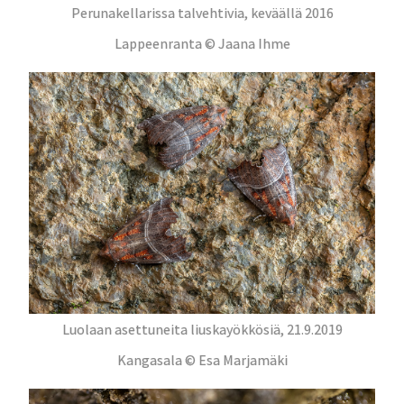
Perunakellarissa talvehtivia, keväällä 2016
Lappeenranta © Jaana Ihme
Luolaan asettuneita liuskayökkösiä, 21.9.2019
Kangasala © Esa Marjamäki