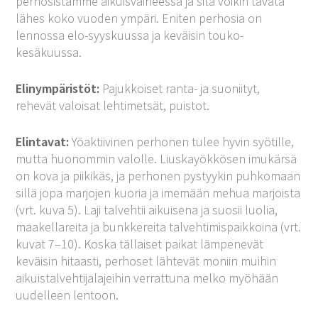
perhosistamme aikuisvaiheessa ja sitä voikin tavata
lähes koko vuoden ympäri. Eniten perhosia on
lennossa elo-syyskuussa ja keväisin touko-
kesäkuussa.
Elinympäristöt:
Pajukkoiset ranta- ja suoniityt,
rehevät valoisat lehtimetsät, puistot.
Elintavat:
Yöaktiivinen perhonen tulee hyvin syötille,
mutta huonommin valolle. Liuskayökkösen imukärsä
on kova ja piikikäs, ja perhonen pystyykin puhkomaan
sillä jopa marjojen kuoria ja imemään mehua marjoista
(vrt. kuva 5). Laji talvehtii aikuisena ja suosii luolia,
maakellareita ja bunkkereita talvehtimispaikkoina (vrt.
kuvat 7–10). Koska tällaiset paikat lämpenevät
keväisin hitaasti, perhoset lähtevät moniin muihin
aikuistalvehtijalajeihin verrattuna melko myöhään
uudelleen lentoon.