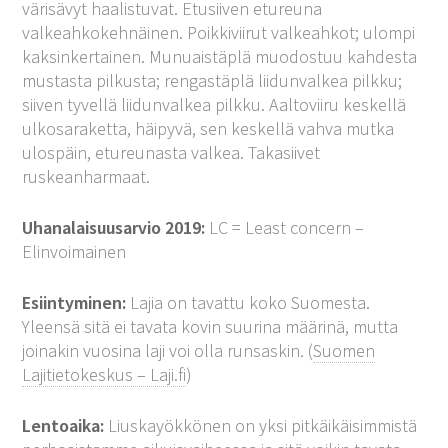
värisävyt haalistuvat. Etusiiven etureuna
valkeahkokehnäinen. Poikkiviirut valkeahkot; ulompi
kaksinkertainen. Munuaistäplä muodostuu kahdesta
mustasta pilkusta; rengastäplä liidunvalkea pilkku;
siiven tyvellä liidunvalkea pilkku. Aaltoviiru keskellä
ulkosaraketta, häipyvä, sen keskellä vahva mutka
ulospäin, etureunasta valkea. Takasiivet
ruskeanharmaat.
Uhanalaisuusarvio 2019:
LC = Least concern –
Elinvoimainen
Esiintyminen:
Lajia on tavattu koko Suomesta.
Yleensä sitä ei tavata kovin suurina määrinä, mutta
joinakin vuosina laji voi olla runsaskin. (
Suomen
Lajitietokeskus – Laji.fi
)
Lentoaika:
Liuskayökkönen on yksi pitkäikäisimmistä