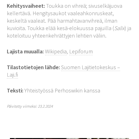
Kehitysvaiheet:
Toukka on vihreä; sivuselkäjuova
kellertävä. Hengitysaukot vaaleahkonruskeat,
keskeltä vaaleat. Pää harmahtavanvihreä, ilman
kuvioita. Toukka elää kesä-elokuussa pajuilla (
Salix
) ja
koteloituu yhteenkehrättyjen lehtien väliin.
Lajista muualla:
Wikipedia
,
Lepiforum
Tilastotietojen lähde:
Suomen Lajitietokeskus –
Laji.fi
Teksti:
Yhteistyössä Perhoswikin kanssa
Päivitetty viimeksi: 23.2.2024