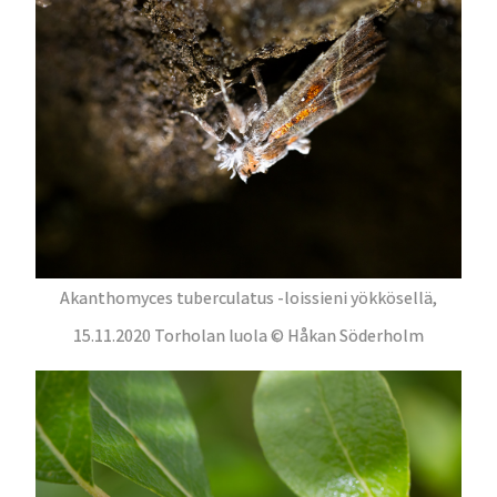
Akanthomyces tuberculatus -loissieni yökkösellä,
15.11.2020 Torholan luola © Håkan Söderholm