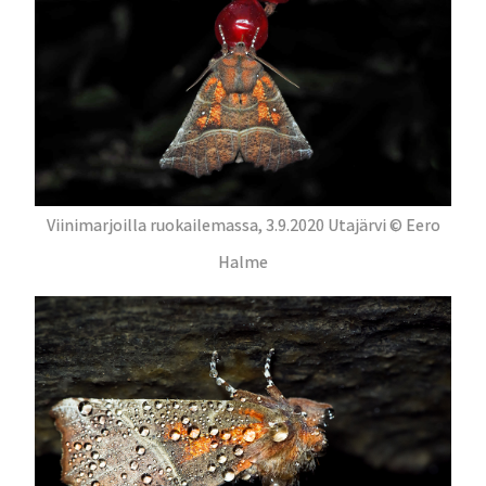
Viinimarjoilla ruokailemassa, 3.9.2020 Utajärvi © Eero
Halme