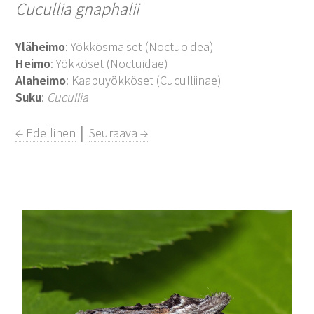
Cucullia gnaphalii
Yläheimo
: Yökkösmaiset (Noctuoidea)
Heimo
: Yökköset (Noctuidae)
Alaheimo
: Kaapuyökköset (Cuculliinae)
Suku
:
Cucullia
← Edellinen
│
Seuraava →