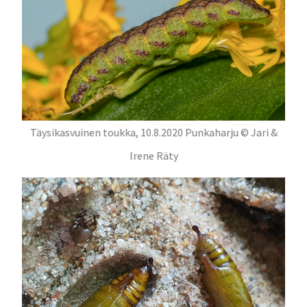
Täysikasvuinen toukka, 10.8.2020 Punkaharju © Jari &
Irene Räty