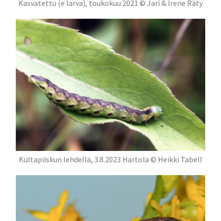
Kasvatettu (e larva), toukokuu 2021 © Jari & Irene Räty
Kultapiiskun lehdellä, 3.8.2023 Hartola © Heikki Tabell