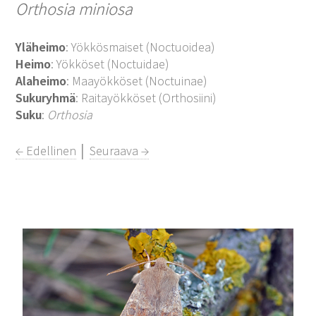
Orthosia miniosa
Yläheimo
: Yökkösmaiset (Noctuoidea)
Heimo
: Yökköset (Noctuidae)
Alaheimo
: Maayökköset (Noctuinae)
Sukuryhmä
: Raitayökköset (Orthosiini)
Suku
:
Orthosia
← Edellinen
│
Seuraava →