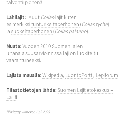
talvehtii pienenä.
Lähilajit:
Muut
Colias
-lajit kuten
esimerkiksi
tunturikeltaperhonen
(
Colias tyche
)
ja
suokeltaperhonen
(
Colias palaeno
).
Muuta:
Vuoden 2010 Suomen lajien
uhanalaisuusarvioinnissa laji on luokiteltu
vaarantuneeksi.
Lajista muualla
:
Wikipedia
,
LuontoPortti
,
Lepiforum
Tilastotietojen lähde:
Suomen Lajitietokeskus –
Laji.fi
Päivitetty viimeksi: 10.2.2025