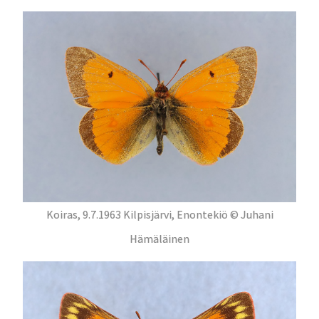
Koiras, 9.7.1963 Kilpisjärvi, Enontekiö © Juhani
Hämäläinen