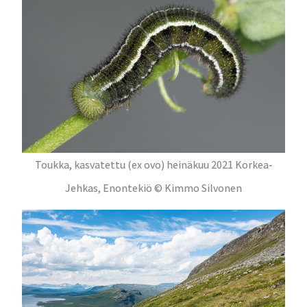
Toukka, kasvatettu (ex ovo) heinäkuu 2021 Korkea-
Jehkas, Enontekiö © Kimmo Silvonen