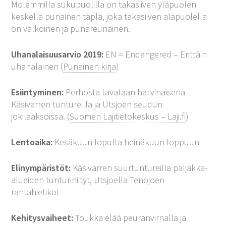
Molemmilla sukupuolilla on takasiiven yläpuolen
keskellä punainen täplä, joka takasiiven alapuolella
on valkoinen ja punareunainen.
Uhanalaisuusarvio 2019:
EN = Endangered – Erittäin
uhanalainen (
Punainen kirja
)
Esiintyminen:
Perhosta tavataan harvinaisena
Käsivarren tuntureilla ja Utsjoen seudun
jokilaaksoissa. (
Suomen Lajitietokeskus – Laji.fi
)
Lentoaika:
Kesäkuun lopulta heinäkuun loppuun
Elinympäristöt:
Käsivarren suurtuntureilla paljakka-
alueiden tunturiniityt, Utsjoella Tenojoen
rantahietikot
Kehitysvaiheet:
Toukka elää peuranvirnalla ja