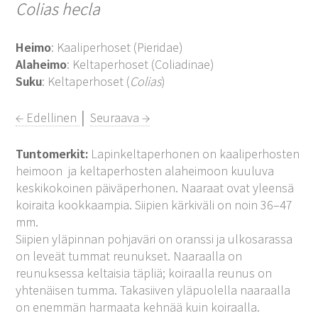
Colias hecla
Heimo
: Kaaliperhoset (Pieridae)
Alaheimo
: Keltaperhoset (Coliadinae)
Suku
: Keltaperhoset (
Colias
)
← Edellinen
│
Seuraava →
Tuntomerkit:
Lapinkeltaperhonen on kaaliperhosten
heimoon ja keltaperhosten alaheimoon kuuluva
keskikokoinen päiväperhonen. Naaraat ovat yleensä
koiraita kookkaampia. Siipien kärkiväli on noin 36–47
mm.
Siipien yläpinnan pohjaväri on oranssi ja ulkosarassa
on leveät tummat reunukset. Naaraalla on
reunuksessa keltaisia täpliä; koiraalla reunus on
yhtenäisen tumma. Takasiiven yläpuolella naaraalla
on enemmän harmaata kehnää kuin koiraalla.