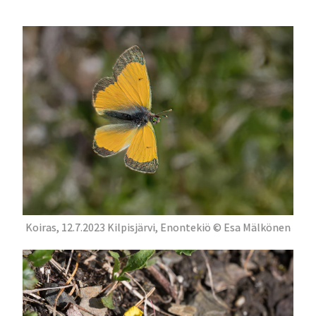
Koiras, 12.7.2023 Kilpisjärvi, Enontekiö © Esa Mälkönen