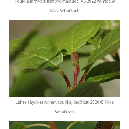
Toukka ja tyypilliset syömäjäljet, 4.5.2022 Vantaa ©
Mika Schafroth
Lähes täysikasvuinen toukka, kesäkuu 2020 © Mika
Schafroth