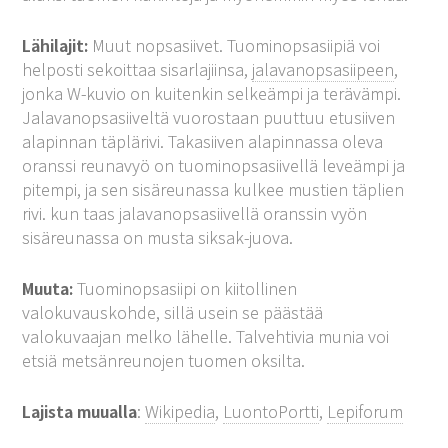
Lähilajit:
Muut nopsasiivet. Tuominopsasiipiä voi
helposti sekoittaa sisarlajiinsa,
jalavanopsasiipeen
,
jonka W-kuvio on kuitenkin selkeämpi ja terävämpi.
Jalavanopsasiiveltä vuorostaan puuttuu etusiiven
alapinnan täplärivi. Takasiiven alapinnassa oleva
oranssi reunavyö on tuominopsasiivellä leveämpi ja
pitempi, ja sen sisäreunassa kulkee mustien täplien
rivi. kun taas jalavanopsasiivellä oranssin vyön
sisäreunassa on musta siksak-juova.
Muuta:
Tuominopsasiipi on kiitollinen
valokuvauskohde, sillä usein se päästää
valokuvaajan melko lähelle. Talvehtivia munia voi
etsiä metsänreunojen tuomen oksilta.
Lajista muualla
:
Wikipedia
,
LuontoPortti
,
Lepiforum