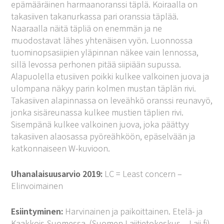
epämääräinen harmaanoranssi täplä. Koiraalla on
takasiiven takanurkassa pari oranssia täplää.
Naaraalla näitä täpliä on enemmän ja ne
muodostavat lähes yhtenäisen vyön. Luonnossa
tuominopsasiipien yläpinnan näkee vain lennossa,
sillä levossa perhonen pitää siipiään supussa.
Alapuolella etusiiven poikki kulkee valkoinen juova ja
ulompana näkyy parin kolmen mustan täplän rivi.
Takasiiven alapinnassa on leveähkö oranssi reunavyö,
jonka sisäreunassa kulkee mustien täplien rivi.
Sisempänä kulkee valkoinen juova, joka päättyy
takasiiven alaosassa pyöreähköön, epäselvään ja
katkonnaiseen W-kuvioon.
Uhanalaisuusarvio 2019:
LC = Least concern –
Elinvoimainen
Esiintyminen:
Harvinainen ja paikoittainen. Etelä- ja
Kaakkois-Suomessa. (
Suomen Lajitietokeskus – Laji.fi
)