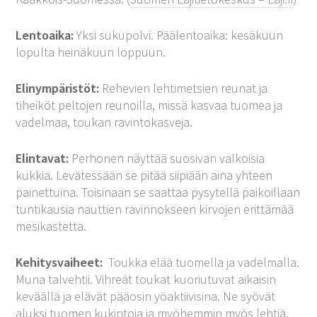
Lentoaika:
Yksi sukupolvi. Päälentoaika: kesäkuun
lopulta heinäkuun loppuun.
Elinympäristöt:
Rehevien lehtimetsien reunat ja
tiheiköt peltojen reunoilla, missä kasvaa tuomea ja
vadelmaa, toukan ravintokasveja.
Elintavat:
Perhonen näyttää suosivan valkoisia
kukkia. Levätessään se pitää siipiään aina yhteen
painettuina. Toisinaan se saattaa pysytellä paikoillaan
tuntikausia nauttien ravinnokseen kirvojen erittämää
mesikastetta.
Kehitysvaiheet:
Toukka elää tuomella ja vadelmalla.
Muna talvehtii. Vihreät toukat kuoriutuvat aikaisin
keväällä ja elävät pääosin yöaktiivisina. Ne syövät
aluksi tuomen kukintoja ja myöhemmin myös lehtiä.