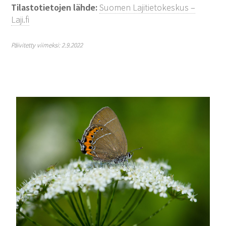
Tilastotietojen lähde:
Suomen Lajitietokeskus –
Laji.fi
Päivitetty viimeksi: 2.9.2022