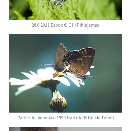
28.6.2011 Espoo © Olli Pihlajamaa
Parittelu, heinäkuu 1999 Hartola © Heikki Tabell