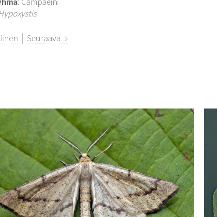
yhmä
: Campaeini
Hypoxystis
linen
│
Seuraava →