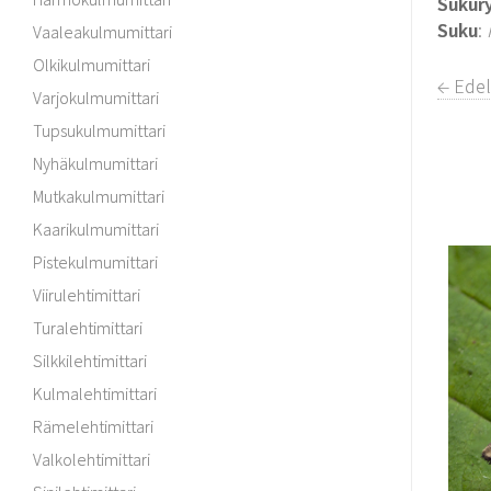
Sukur
Suku
:
Vaaleakulmumittari
Olkikulmumittari
← Edel
Varjokulmumittari
Tupsukulmumittari
Nyhäkulmumittari
Mutkakulmumittari
Kaarikulmumittari
Pistekulmumittari
Viirulehtimittari
Turalehtimittari
Silkkilehtimittari
Kulmalehtimittari
Rämelehtimittari
Valkolehtimittari