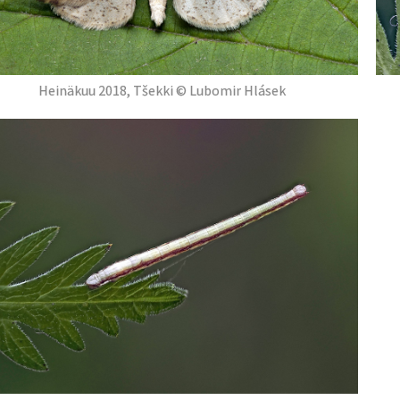
Heinäkuu 2018, Tšekki © Lubomir Hlásek