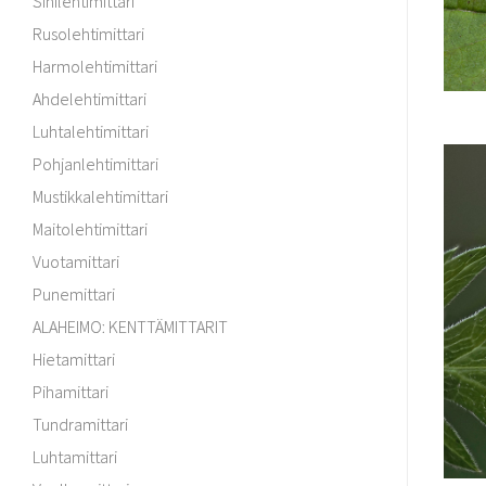
Sinilehtimittari
Rusolehtimittari
Harmolehtimittari
Ahdelehtimittari
Luhtalehtimittari
Pohjanlehtimittari
Mustikkalehtimittari
Maitolehtimittari
Vuotamittari
Punemittari
ALAHEIMO: KENTTÄMITTARIT
Hietamittari
Pihamittari
Tundramittari
Luhtamittari