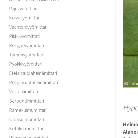
Pajuvyömittari
Koivuvyömittari
Vaahteravyömittari
Pikkuvyömittari
Rengasvyömittari
Tammivyömittari
Pyökkivyömittari
Etelänsuolaheinämittari
Pohjansuolaheinämittari
Vestaalimittari
Serpentiinimittari
Hypox
Rämekulmumittari
Okrakulmumittari
Heim
Ketokulmumittari
Alahe
Harmokulmumittari