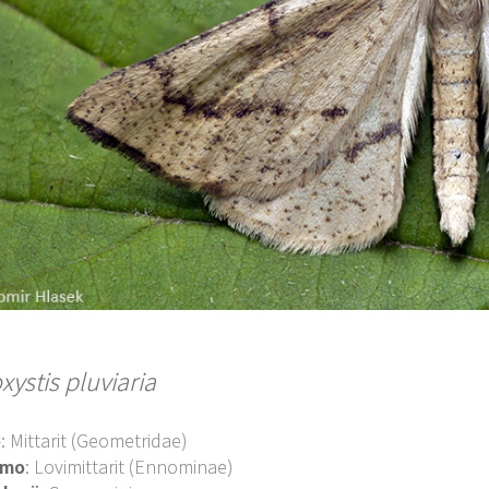
ystis pluviaria
o
: Mittarit (Geometridae)
imo
: Lovimittarit (Ennominae)