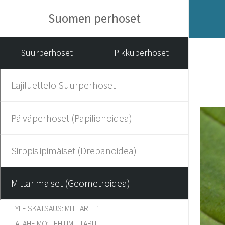
Suomen perhoset
Suurperhoset
Pikkuperhoset
Lajiluettelo Suurperhoset
Päiväperhoset (Papilionoidea)
Sirppisiipimäiset (Drepanoidea)
Mittarimaiset (Geometroidea)
YLEISKATSAUS: MITTARIT 1
ALAHEIMO: LEHTIMITTARIT