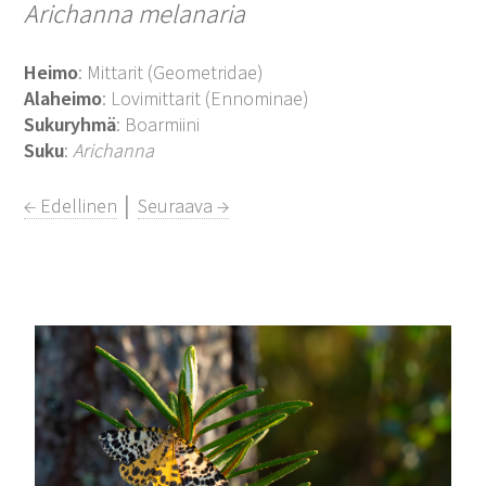
Arichanna melanaria
Heimo
: Mittarit (Geometridae)
Alaheimo
: Lovimittarit (Ennominae)
Sukuryhmä
: Boarmiini
Suku
:
Arichanna
← Edellinen
│
Seuraava →