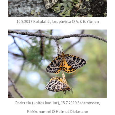
10.8.2017 Kotalahti, Leppävirta © A. & E. Ylönen
Parittelu (koiras kuollut), 15.7.2019 Stormossen,
Kirkkonummi © Helmut Diekmann