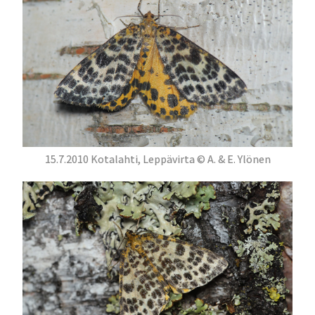
15.7.2010 Kotalahti, Leppävirta © A. & E. Ylönen