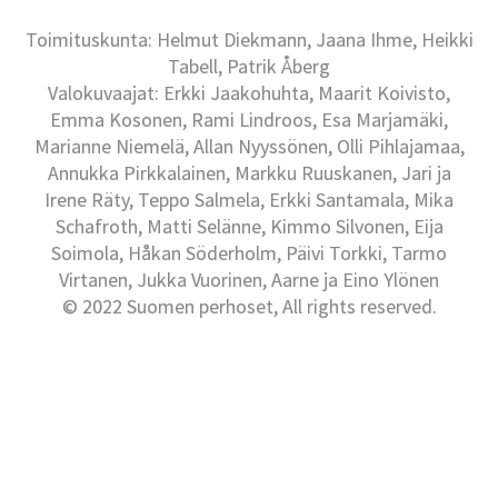
Toimituskunta: Helmut Diekmann, Jaana Ihme, Heikki
Tabell, Patrik Åberg
Valokuvaajat: Erkki Jaakohuhta, Maarit Koivisto,
Emma Kosonen, Rami Lindroos, Esa Marjamäki,
Marianne Niemelä, Allan Nyyssönen, Olli Pihlajamaa,
Annukka Pirkkalainen, Markku Ruuskanen, Jari ja
Irene Räty, Teppo Salmela, Erkki Santamala, Mika
Schafroth, Matti Selänne, Kimmo Silvonen, Eija
Soimola, Håkan Söderholm, Päivi Torkki, Tarmo
Virtanen, Jukka Vuorinen, Aarne ja Eino Ylönen
© 2022 Suomen perhoset, All rights reserved.