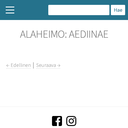
H
a
ALAHEIMO: AEDIINAE
k
u
:
← Edellinen
│
Seuraava →