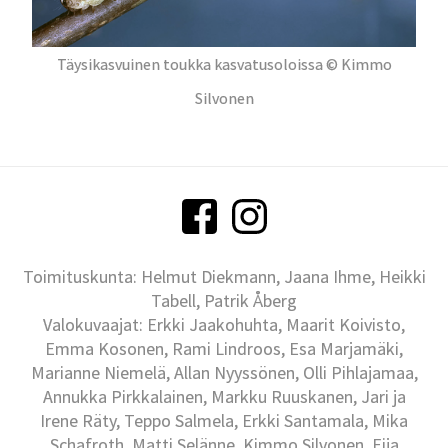
Täysikasvuinen toukka kasvatusoloissa © Kimmo
Silvonen
Toimituskunta: Helmut Diekmann, Jaana Ihme, Heikki
Tabell, Patrik Åberg
Valokuvaajat: Erkki Jaakohuhta, Maarit Koivisto,
Emma Kosonen, Rami Lindroos, Esa Marjamäki,
Marianne Niemelä, Allan Nyyssönen, Olli Pihlajamaa,
Annukka Pirkkalainen, Markku Ruuskanen, Jari ja
Irene Räty, Teppo Salmela, Erkki Santamala, Mika
Schafroth, Matti Selänne, Kimmo Silvonen, Eija