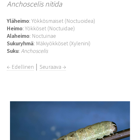
Anchoscelis nitida
Yläheimo
: Yökkösmaiset (Noctuoidea)
Heimo
: Yökköset (Noctuidae)
Alaheimo
: Noctuinae
Sukuryhmä
: Mäkiyökköset (Xylenini)
Suku
:
Anchoscelis
← Edellinen
│
Seuraava →