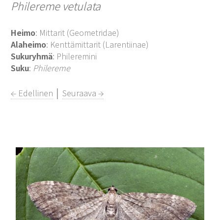
Philereme vetulata
Heimo
: Mittarit (Geometridae)
Alaheimo
: Kenttämittarit (Larentiinae)
Sukuryhmä
: Phileremini
Suku
:
Philereme
← Edellinen
│
Seuraava →