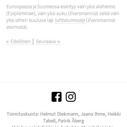
Euroopassa ja Suomessa esiintyy vain yksi alaheimo
(Epipleminae), vain yksi suku (
Eversmannia
) sekä vain
yksi siihen kuuluva laji:
luhtalumosiipi
(
Eversmannia
exornata
).
← Edellinen
│
Seuraava →
Toimituskunta: Helmut Diekmann, Jaana Ihme, Heikki
Tabell, Patrik Åberg