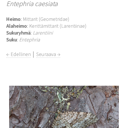
Entephria caesiata
Heimo
: Mittarit (Geometridae)
Alaheimo
: Kenttämittarit (Larentiinae)
Sukuryhmä
:
Larentiini
Suku
:
Entephria
← Edellinen
│
Seuraava →