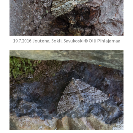
19.7.2016 Joutena, Sokli, Savukoski © Olli Pihlajamaa