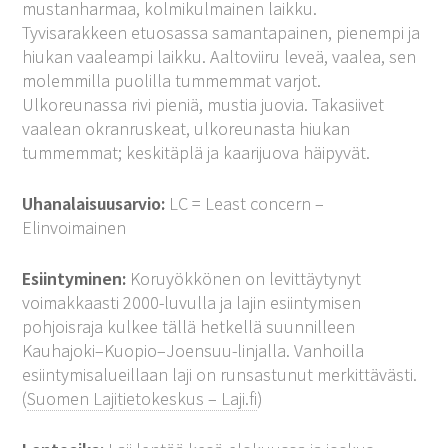
mustanharmaa, kolmikulmainen laikku.
Tyvisarakkeen etuosassa samantapainen, pienempi ja
hiukan vaaleampi laikku. Aaltoviiru leveä, vaalea, sen
molemmilla puolilla tummemmat varjot.
Ulkoreunassa rivi pieniä, mustia juovia. Takasiivet
vaalean okranruskeat, ulkoreunasta hiukan
tummemmat; keskitäplä ja kaarijuova häipyvät.
Uhanalaisuusarvio:
LC = Least concern –
Elinvoimainen
Esiintyminen:
Koruyökkönen on levittäytynyt
voimakkaasti 2000-luvulla ja lajin esiintymisen
pohjoisraja kulkee tällä hetkellä suunnilleen
Kauhajoki–Kuopio–Joensuu-linjalla. Vanhoilla
esiintymisalueillaan laji on runsastunut merkittävästi.
(
Suomen Lajitietokeskus – Laji.fi
)