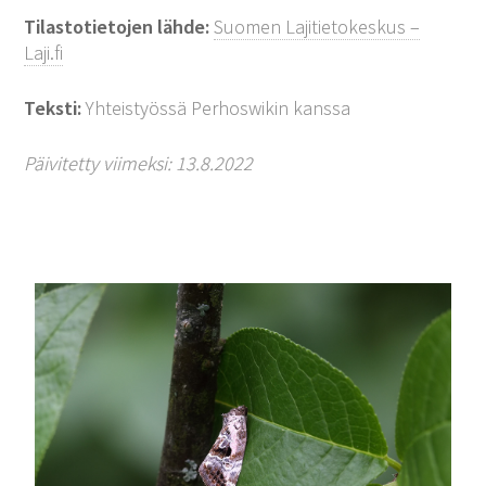
Tilastotietojen lähde:
Suomen Lajitietokeskus –
Laji.fi
Teksti:
Yhteistyössä Perhoswikin kanssa
Päivitetty viimeksi: 13.8.2022