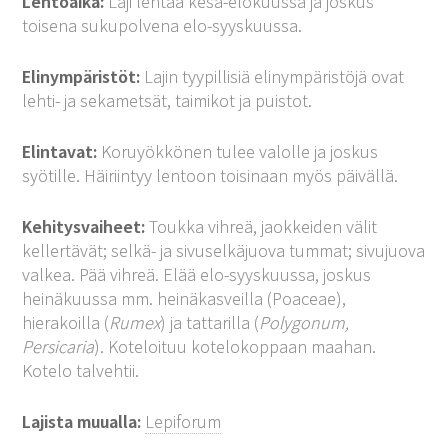
Lentoaika:
Laji lentää kesä-elokuussa ja joskus
toisena sukupolvena elo-syyskuussa.
Elinympäristöt:
Lajin tyypillisiä elinympäristöjä ovat
lehti- ja sekametsät, taimikot ja puistot.
Elintavat:
Koruyökkönen tulee valolle ja joskus
syötille. Häiriintyy lentoon toisinaan myös päivällä.
Kehitysvaiheet:
Toukka vihreä, jaokkeiden välit
kellertävät; selkä- ja sivuselkäjuova tummat; sivujuova
valkea. Pää vihreä. Elää elo-syyskuussa, joskus
heinäkuussa mm. heinäkasveilla (Poaceae),
hierakoilla (
Rumex
) ja tattarilla (
Polygonum,
Persicaria
). Koteloituu kotelokoppaan maahan.
Kotelo talvehtii.
Lajista muualla:
Lepiforum