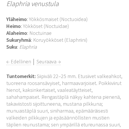
Elaphria venustula
Yläheimo
: Yökkösmaiset (Noctuoidea)
Heimo
: Yökköset (Noctuidae)
Alaheimo
: Noctuinae
Sukuryhmä
: Koruyökköset (Elaphriini)
Suku
:
Elaphria
← Edellinen
│
Seuraava →
Tuntomerkit:
Siipiväli 22–25 mm. Etusiivet valkeahkot,
tuoreena roosansävyiset, harmaavarjoiset. Poikkiviirut
hienot, kaksinkertaiset, vaaleatäytteiset,
sahahampaiset. Rengastäplä näkyy kahtena pienenä,
takaviistosti sijoittuneena, mustana pilkkuna;
munuaistäplä suuri, siniharmaa, epämääräisesti
valkeiden pilkkujen ja epäsäännöllisten mustien
täplien reunustama; sen ympärillä etureunassa suuri,