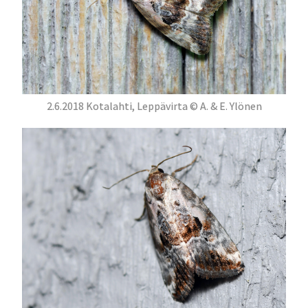
2.6.2018 Kotalahti, Leppävirta © A. & E. Ylönen