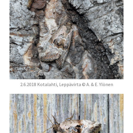
2.6.2018 Kotalahti, Leppävirta © A. & E. Ylönen