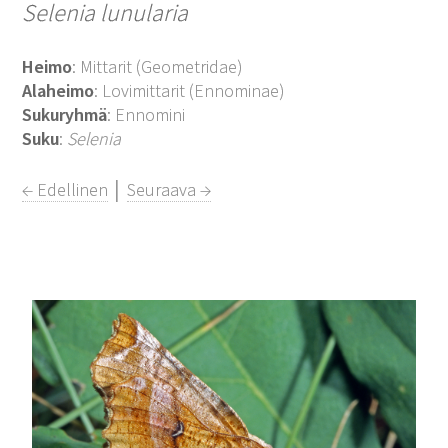
Selenia lunularia
Heimo
: Mittarit (Geometridae)
Alaheimo
: Lovimittarit (Ennominae)
Sukuryhmä
: Ennomini
Suku
:
Selenia
← Edellinen
│
Seuraava →