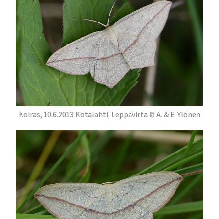
Koiras, 10.6.2013 Kotalahti, Leppävirta © A. & E. Ylönen