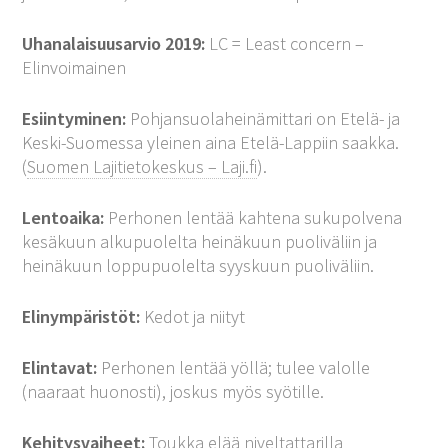
Uhanalaisuusarvio 2019:
LC = Least concern –
Elinvoimainen
Esiintyminen:
Pohjansuolaheinämittari on Etelä- ja
Keski-Suomessa yleinen aina Etelä-Lappiin saakka.
(
Suomen Lajitietokeskus – Laji.fi
).
Lentoaika:
Perhonen lentää kahtena sukupolvena
kesäkuun alkupuolelta heinäkuun puoliväliin ja
heinäkuun loppupuolelta syyskuun puoliväliin.
Elinympäristöt:
Kedot ja niityt
Elintavat:
Perhonen lentää yöllä; tulee valolle
(naaraat huonosti), joskus myös syötille.
Kehitysvaiheet:
Toukka elää niveltattarilla