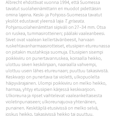
Albrecht ehdottivat vuonna 1994, että Suomessa
tavatut suolaheinämittarin eri muodot pidettäisiin
omina lajeina. Keski- ja Pohjoiss-Suomessa tavatut
yksilöt edustavat yleensä lajia
T. griseata.
Pohjansuolaheinämittari siipiväli on 27–34 mm. Otsa
on ruskea, tummasirotteinen; päälaki vaaleanbeesi.
Siivet ovat vaalean kellertävänbeesit, harvaan
ruskehtavanharmaasirotteiset, etusiipien etureunassa
on joitakin mustahkoja suomuja. Etusiipien sisempi
poikkiviiru on punertavanruskea, koiraalla heikko,
ulottuu siiven keskilinjaan, naaraalla vahvempi,
ulottuu usein lähes etureunaan; puuttuu takasiivistä.
Keskivarjo on punertava tai violetti, ulkopuolelta
häipyvärajainen. Ulompi poikkiviiru on melko heikko,
harmaa, yhtyy etusiipien kärjessä keskivarjoon.
Ulkoreuna ja ripset vaihtelevat vaaleankeltaisesta
violetinpunaiseen; ulkoreunajuova yhtenäinen,
punainen. Keskitäplä etusiivissä on melko selvä,
joskus heikko, takasiivissä heikko tai puuttuu.