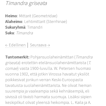
Timandra griseata
Heimo
: Mittarit (Geometridae)
Alaheimo
: Lehtimittarit (Sterrhinae)
Sukuryhmä
: Timandri
Suku
:
Timandra
← Edellinen
│
Seuraava →
Tuntomerkit:
Pohjansuolaheinämittari (
Timandra
griseata
) erotettiin etelänsuolaheinämittarista (
T.
comae
) vasta 1900-luvulla. W. Petersen huomasi
vuonna 1902, että jotkin Virossa havaitut yksilöt
poikkesivat jonkun verran Keski-Euroopasta
tavatuista suolaheinämittarista. Ne olivat hieman
suurempia ja vaaleampia sekä kehnäisempiä, eli
siivissä oli tiiviisti harmaita suomuja. Lisäksi siipien
keskipilkut olivat yleensä heikompia. L. Kaila ja A.