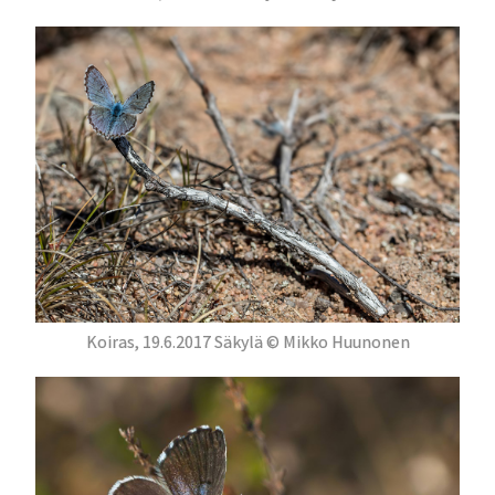
Koiras, 19.6.2017 Säkylä © Mikko Huunonen