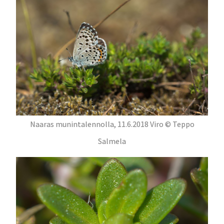
Naaras munintalennolla, 11.6.2018 Viro © Teppo
Salmela