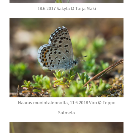
18.6.2017 Säkylä © Tarja Mäki
Naaras munintalennolla, 11.6.2018 Viro © Teppo
Salmela