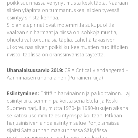
poikkisuunnassa venynyt musta keskitäplä. Naaraan
siipien yläpinta on tummanruskea; siipien tyvessä
esiintyy sinistä kehnää.
Siipien alapinnat ovat molemmilla sukupuolilla
vaalean siniharmaat ja niissä on isohkoja mustia,
ohuelti valkoreunaisia täpliä. Lähellä takasiiven
ulkoreunaa siiven poikki kulkee mustien nuolitäplien
rivistö; täplissä on oranssinväristä täytettä.
Uhanalaisuusarvio 2019:
CR = Critically endangered –
Äärimmäisen uhanalainen (
Punainen kirja
)
Esiintyminen:
Erittäin harvinainen ja paikoittainen. Laji
esiintyi aikaisemmin paikoittaisena Etelä- ja Keski-
Suomen harjuilla, mutta 1970- ja 1980-lukujen aikana
se katosi useimmilta esiintymispaikoiltaan. Pitkään
harjusinisiiven ainoa esiintymisalue Pohjoismaissa
sijaitsi Satakunnan maakunnassa Säkylässä
puolustusvoimien alueella, missä raskaiden