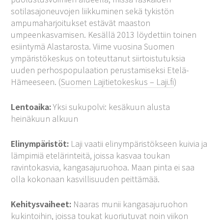
sotilasajoneuvojen liikkuminen sekä tykistön
ampumaharjoitukset estävät maaston
umpeenkasvamisen. Kesällä 2013 löydettiin toinen
esiintymä Alastarosta. Viime vuosina Suomen
ympäristökeskus on toteuttanut siirtoistutuksia
uuden perhospopulaation perustamiseksi Etelä-
Hämeeseen. (
Suomen Lajitietokeskus – Laji.fi
)
Lentoaika:
Yksi sukupolvi: kesäkuun alusta
heinäkuun alkuun
Elinympäristöt:
Laji vaatii elinympäristökseen kuivia ja
lämpimiä etelärinteitä, joissa kasvaa toukan
ravintokasvia, kangasajuruohoa. Maan pinta ei saa
olla kokonaan kasvillisuuden peittämää.
Kehitysvaiheet:
Naaras munii kangasajuruohon
kukintoihin, joissa toukat kuoriutuvat noin viikon