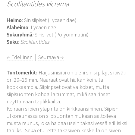
Scolitantides vicrama
Heimo
: Sinisiipiset (Lycaenidae)
Alaheimo
: Lycaeninae
Sukuryhmä
:
Sinisiivet (Polyommatini)
Suku
:
Scolitantides
← Edellinen
│
Seuraava →
Tuntomerkit:
Harjusinisiipi on pieni sinisiipilaji; siipiväli
on 20–29 mm. Naaraat ovat hiukan koiraita
kookkaampia. Siipiripset ovat valkoiset, mutta
siipisuonten kohdalla tummat, mikä saa ripset
näyttämään täplikkäiltä.
Koiraan siipien yläpinta on kirkkaansininen. Siipien
ulkoreunassa on siipisuonten mukaan aaltoileva
musta reunus, joka hajoaa usein takasiivessä erillisiksi
täpliksi. Sekä etu- että takasiiven keskellä on siiven