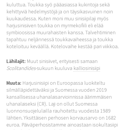
kuluttua. Toukka syö pääasiassa kukintoja sekä
kehittyviä hedelmystöjä ja on täysikasvuinen noin
kuukaudessa. Kuten moni muu sinisiipilaji myös
harjusinisiiven toukka on myrmekofiili eli elää
symbioosissa muurahaisten kanssa. Talvehtiminen
tapahtuu neljännessä toukkavaiheessa ja toukka
koteloituu keväällä. Kotelovaihe kestää pari viikkoa.
Lähilajit:
Muut sinisiivet, erityisesti samaan
Scolitandides
-sukuun kuuluva
kalliosinisiipi
Muuta:
Harjusinisiipi on Euroopassa luokiteltu
silmälläpidettäväksi ja Suomessa vuoden 2019
kansallisessa uhanalaisarvioinnissa äärimmäisen
uhanalaiseksi (CR). Laji on ollut Suomessa
luonnonsuojelulailla rauhoitettu vuodesta 1989
lähtien. Yksittäisen perhosen korvausarvo on 1682
euroa. Päiväperhosistamme ainoastaan isokultasiipi