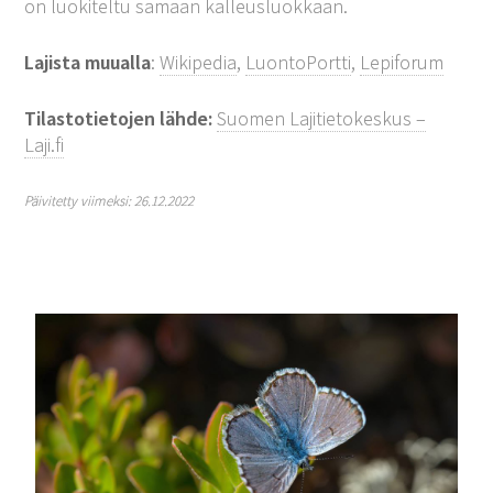
on luokiteltu samaan kalleusluokkaan.
Lajista muualla
:
Wikipedia
,
LuontoPortti
,
Lepiforum
Tilastotietojen lähde:
Suomen Lajitietokeskus –
Laji.fi
Päivitetty viimeksi: 26.12.2022