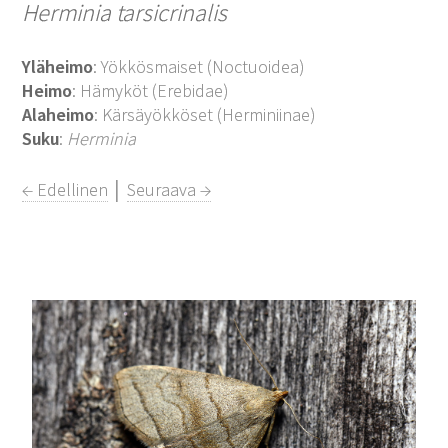
Herminia tarsicrinalis
Yläheimo
: Yökkösmaiset (Noctuoidea)
Heimo
: Hämyköt (Erebidae)
Alaheimo
: Kärsäyökköset (Herminiinae)
Suku
:
Herminia
← Edellinen
│
Seuraava →