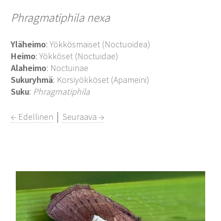
Phragmatiphila nexa
Yläheimo
: Yökkösmaiset (Noctuoidea)
Heimo
: Yökköset (Noctuidae)
Alaheimo
: Noctuinae
Sukuryhmä
: Korsiyökköset (Apameini)
Suku
:
Phragmatiphila
← Edellinen
│
Seuraava →