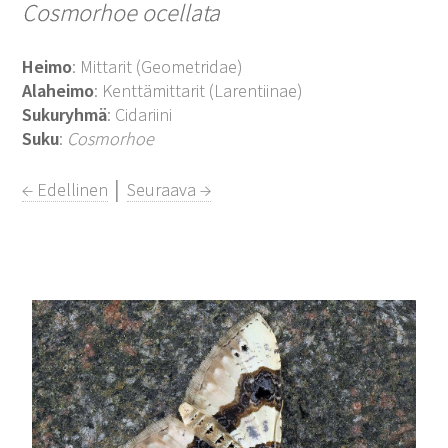
Cosmorhoe ocellata
Heimo
: Mittarit (Geometridae)
Alaheimo
: Kenttämittarit (Larentiinae)
Sukuryhmä
: Cidariini
Suku
:
Cosmorhoe
← Edellinen
│
Seuraava →