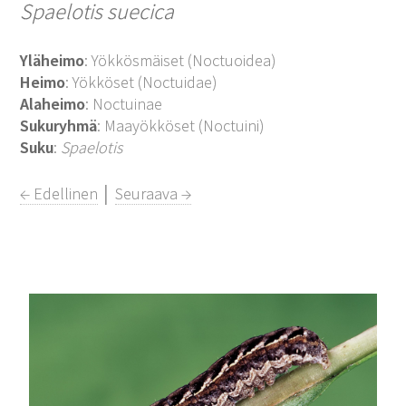
Spaelotis suecica
Yläheimo
: Yökkösmäiset (Noctuoidea)
Heimo
: Yökköset (Noctuidae)
Alaheimo
: Noctuinae
Sukuryhmä
: Maayökköset (Noctuini)
Suku
:
Spaelotis
← Edellinen
│
Seuraava →