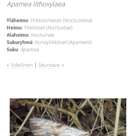
Apamea lithoxylaea
Yläheimo
: Yökkösmaiset (Noctuoidea)
Heimo
: Yökköset (Noctuidae)
Alaheimo
: Noctuinae
Sukuryhmä
: Korsiyökköset (Apameini)
Suku
:
Apamea
← Edellinen
│
Seuraava →