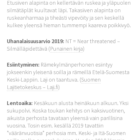
Etusiiven alapinta on kellertävän ruskea ja yläpuolen
silmätäplät kuultavat läpi. Takasiiven alapinta on
ruskeanharmaa ja tiheästi vipevöity ja sen keskellä
kulkee yleensä hieman tummempi kaareva poikkivyö.
Uhanalaisuusarvio 2019:
NT = Near threatened –
Silmälläpidettävä (
Punainen kirja
)
Esiintyminen:
Rämekylmänperhonen esiintyy
jokseenkin yleisenä soilla ja rämeillä Etelä-Suomesta
Keski-Lappiin. Laji on taantuva. (
Suomen
Lajitietokeskus – Laji.fi
)
Lentoaika:
Kesäkuun alusta heinäkuun alkuun. Yksi
sukupolvi. Koska toukan kehitys on kaksivuotinen,
aikuista perhosta tavataan yleensä vain parillisina
vuosina. Tosin esim. kesällä 2019 tavattiin
”vääränvuotisia” perhosia mm. Keski- ja Itä-Suomen