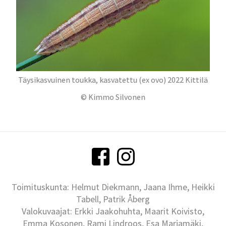
Täysikasvuinen toukka, kasvatettu (ex ovo) 2022 Kittilä
© Kimmo Silvonen
Toimituskunta: Helmut Diekmann, Jaana Ihme, Heikki
Tabell, Patrik Åberg
Valokuvaajat: Erkki Jaakohuhta, Maarit Koivisto,
Emma Kosonen, Rami Lindroos, Esa Marjamäki,