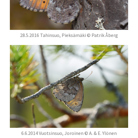
28.5.2016 Tahinsuo, Pieksämäki © Patrik Åberg
6.6.2014 Vuotsinsuo, Joroinen © A. & E. Ylönen