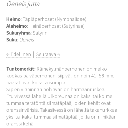
Oeneis jutta
Heimo
: Täpläperhoset (Nymphalidae)
Alaheimo
: Heinäperhoset (Satyrinae)
Sukuryhmä
: Satyrini
Suku
:
Oeneis
← Edellinen
│
Seuraava →
Tuntomerkit:
Rämekylmänperhonen on melko
kookas päiväperhonen; siipiväli on noin 41–58 mm,
naarat ovat koiraita isompia.
Siipien yläpinnan pohjaväri on harmaanruskea.
Etuiviivessä lähellä ulkoreunaa on kaksi tai kolme
tummaa terätöntä silmätäplää, joiden kehät ovat
oranssinvärisiä. Takasiivessä on lähellä takanurkkaa
yksi tai kaksi tummaa silmätäplää, joilla on niinikään
oranssi kehä.