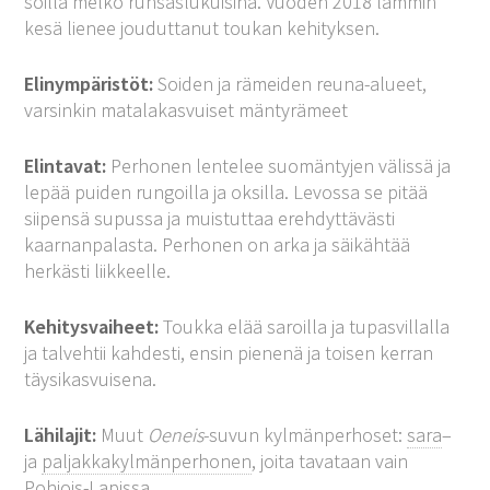
soilla melko runsaslukuisina. Vuoden 2018 lämmin
kesä lienee jouduttanut toukan kehityksen.
Elinympäristöt:
Soiden ja rämeiden reuna-alueet,
varsinkin matalakasvuiset mäntyrämeet
Elintavat:
Perhonen lentelee suomäntyjen välissä ja
lepää puiden rungoilla ja oksilla. Levossa se pitää
siipensä supussa ja muistuttaa erehdyttävästi
kaarnanpalasta. Perhonen on arka ja säikähtää
herkästi liikkeelle.
Kehitysvaiheet:
Toukka elää saroilla ja tupasvillalla
ja talvehtii kahdesti, ensin pienenä ja toisen kerran
täysikasvuisena.
Lähilajit:
Muut
Oeneis
-suvun kylmänperhoset:
sara
–
ja
paljakkakylmänperhonen
, joita tavataan vain
Pohjois-Lapissa.