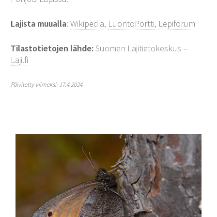
Lajista muualla
:
Wikipedia
,
LuontoPortti
,
Lepiforum
Tilastotietojen lähde:
Suomen Lajitietokeskus –
Laji.fi
Päivitetty viimeksi: 17.4.2024