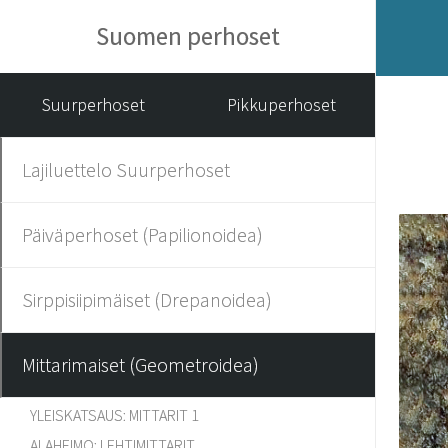
Suomen perhoset
Suurperhoset
Pikkuperhoset
Lajiluettelo Suurperhoset
Päiväperhoset (Papilionoidea)
Sirppisiipimäiset (Drepanoidea)
Mittarimaiset (Geometroidea)
YLEISKATSAUS: MITTARIT 1
ALAHEIMO: LEHTIMITTARIT