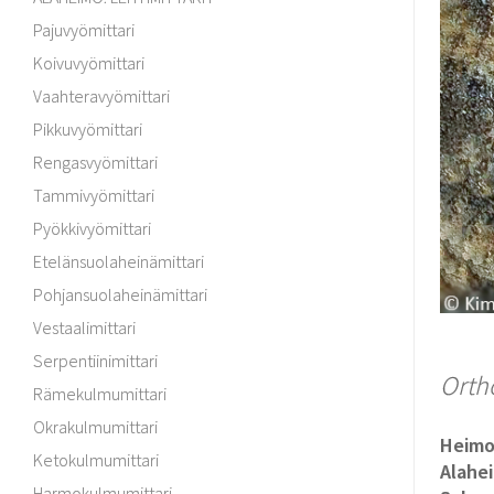
Pajuvyömittari
Koivuvyömittari
Vaahteravyömittari
Pikkuvyömittari
Rengasvyömittari
Tammivyömittari
Pyökkivyömittari
Etelänsuolaheinämittari
Pohjansuolaheinämittari
Vestaalimittari
Serpentiinimittari
Orth
Rämekulmumittari
Okrakulmumittari
Heim
Ketokulmumittari
Alahe
Harmokulmumittari