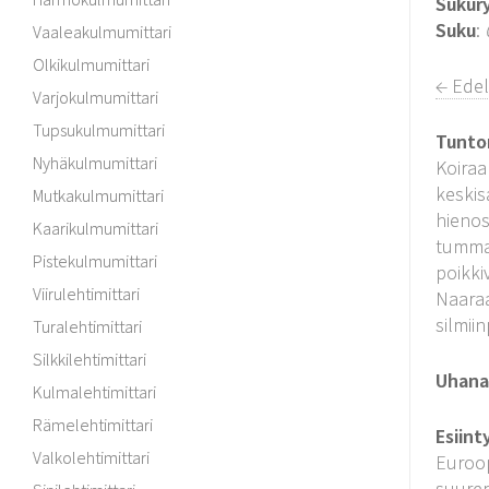
Sukur
Suku
:
Vaaleakulmumittari
Olkikulmumittari
← Edel
Varjokulmumittari
Tupsukulmumittari
Tunto
Nyhäkulmumittari
Koiraa
keskis
Mutkakulmumittari
hienos
Kaarikulmumittari
tumma.
Pistekulmumittari
poikki
Viirulehtimittari
Naaraa
silmii
Turalehtimittari
Silkkilehtimittari
Uhanal
Kulmalehtimittari
Rämelehtimittari
Esiint
Valkolehtimittari
Euroop
suurem