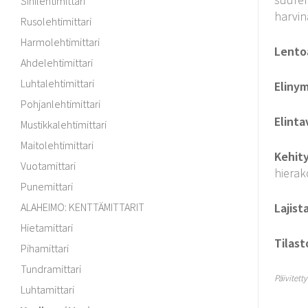
Sinilehtimittari
harvin
Rusolehtimittari
Harmolehtimittari
Lento
Ahdelehtimittari
Luhtalehtimittari
Elinym
Pohjanlehtimittari
Elinta
Mustikkalehtimittari
Maitolehtimittari
Kehit
Vuotamittari
hierako
Punemittari
ALAHEIMO: KENTTÄMITTARIT
Lajist
Hietamittari
Tilast
Pihamittari
Tundramittari
Päivitett
Luhtamittari