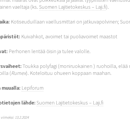
ainen vaeltaja (ks.
Suomen Lajitietokeskus – Laji.fi
).
aika:
Kotiseuduillaan vaellusmittari on jatkuvapolvinen; Suom
päristöt:
Kuivahkot, avoimet tai puoliavoimet maastot
vat:
Perhonen lentää öisin ja tulee valolle.
ysvaiheet:
Toukka polyfagi (moniruokainen ) ruohoilla, elää 
illa (
Rumex
). Koteloituu ohueen koppaan maahan.
a muualla:
Lepiforum
otietojen lähde:
Suomen Lajitietokeskus – Laji.fi
y viimeksi: 13.2.2024