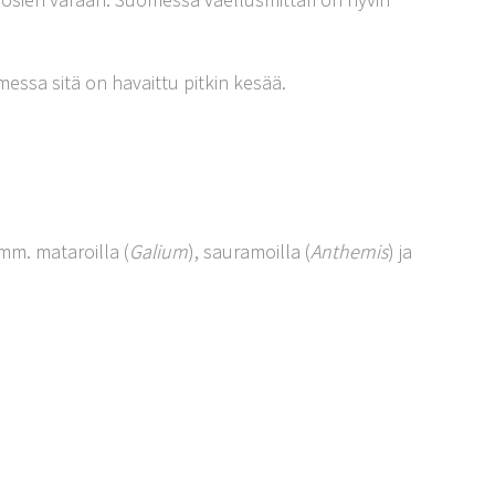
essa sitä on havaittu pitkin kesää.
mm. mataroilla (
Galium
), sauramoilla (
Anthemis
) ja