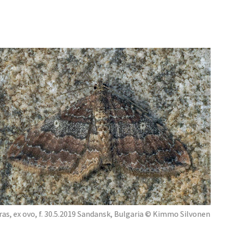
ras, ex ovo, f. 30.5.2019 Sandansk, Bulgaria © Kimmo Silvonen