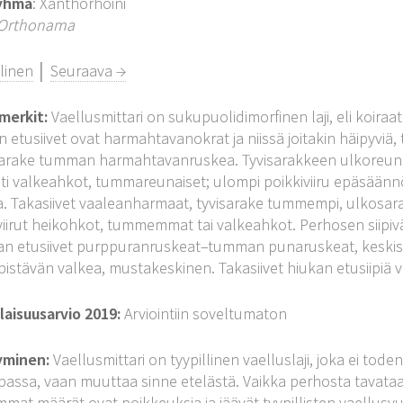
yhmä
: Xanthorhoini
Orthonama
linen
│
Seuraava →
merkit:
Vaellusmittari on sukupuolidimorfinen laji, eli koiraat
n etusiivet ovat harmahtavanokrat ja niissä joitakin häipyvi
arake tumman harmahtavanruskea. Tyvisarakkeen ulkoreuna, s
ti valkeahkot, tummareunaiset; ulompi poikkiviiru epäsäänn
 Takasiivet vaaleanharmaat, tyvisarake tummempi, ulkosar
viirut heikohkot, tummemmat tai valkeahkot. Perhosen siipiv
n etusiivet purppuranruskeat–tumman punaruskeat, keskisar
npistävän valkea, mustakeskinen. Takasiivet hiukan etusiipiä 
aisuusarvio 2019:
Arviointiin soveltumaton
yminen:
Vaellusmittari on tyypillinen vaelluslaji, joka ei tode
assa, vaan muuttaa sinne etelästä. Vaikka perhosta tavata
mat määrät ovat poikkeuksia ja jäävät tyypillisten vaellusv