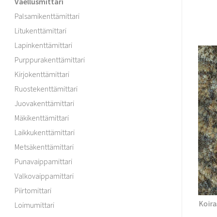
Vaellusmittari
Palsamikenttämittari
Litukenttämittari
Lapinkenttämittari
Purppurakenttämittari
Kirjokenttämittari
Ruostekenttämittari
Juovakenttämittari
Mäkikenttämittari
Laikkukenttämittari
Metsäkenttämittari
Punavaippamittari
Valkovaippamittari
Piirtomittari
Koira
Loimumittari