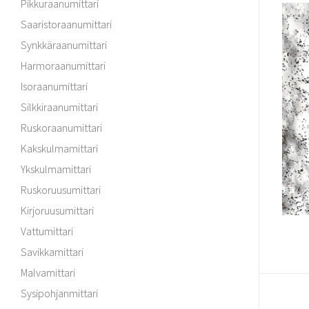
Pikkuraanumittari
Saaristoraanumittari
Synkkäraanumittari
Harmoraanumittari
Isoraanumittari
Silkkiraanumittari
Ruskoraanumittari
Kakskulmamittari
Ykskulmamittari
Ruskoruusumittari
Kirjoruusumittari
Vattumittari
Savikkamittari
Malvamittari
Sysipohjanmittari