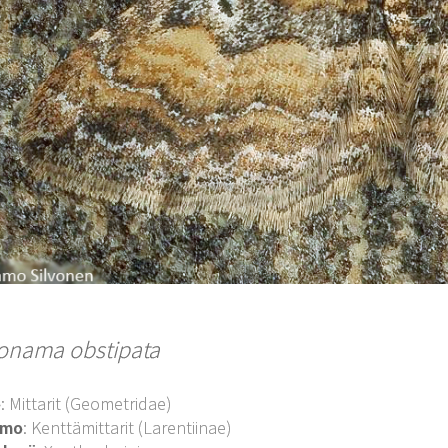
onama obstipata
o
: Mittarit (Geometridae)
imo
: Kenttämittarit (Larentiinae)