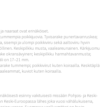
 ja naaraat ovat erinäköiset.
ä, tummempia poikkijuovia. Tyvisarake punertavanruskea;
isempi ja ulompi poikkiviiru sekä aaltoviiru hyvin
öllinen. Keskipilkku musta, vaaleareunainen. Kärkijuomu
ake okransävyinen; keskipilkku harmahtavanmusta;
äli on 17–21 mm.
ake tummempi; poikkiviirut kuten koiraalla. Keskitäplä
vaaleammat, kuviot kuten koiraalla.
nnäköisesti esiinny vakituisesti missään Pohjois- ja Keski-
an Keski-Euroopassa lähes joka vuosi vähälukuisena,
uosien varaan. Suomessa vaellusmittari on hyvin