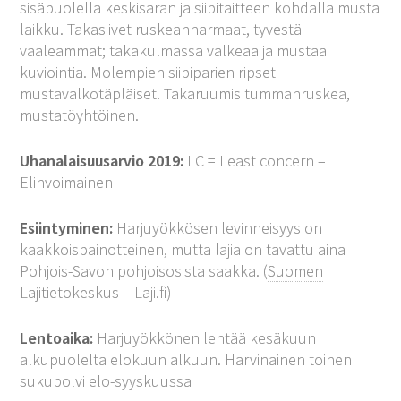
sisäpuolella keskisaran ja siipitaitteen kohdalla musta
laikku. Takasiivet ruskeanharmaat, tyvestä
vaaleammat; takakulmassa valkeaa ja mustaa
kuviointia. Molempien siipiparien ripset
mustavalkotäpläiset. Takaruumis tummanruskea,
mustatöyhtöinen.
Uhanalaisuusarvio 2019:
LC = Least concern –
Elinvoimainen
Esiintyminen:
Harjuyökkösen levinneisyys on
kaakkoispainotteinen, mutta lajia on tavattu aina
Pohjois-Savon pohjoisosista saakka. (
Suomen
Lajitietokeskus – Laji.fi
)
Lentoaika:
Harjuyökkönen lentää kesäkuun
alkupuolelta elokuun alkuun. Harvinainen toinen
sukupolvi elo-syyskuussa