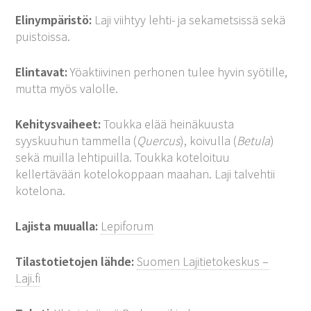
Elinympäristö:
Laji viihtyy lehti- ja sekametsissä sekä
puistoissa.
Elintavat:
Yöaktiivinen perhonen tulee hyvin syötille,
mutta myös valolle.
Kehitysvaiheet:
Toukka elää heinäkuusta
syyskuuhun tammella (
Quercus
), koivulla (
Betula
)
sekä muilla lehtipuilla. Toukka koteloituu
kellertävään kotelokoppaan maahan. Laji talvehtii
kotelona.
Lajista muualla:
Lepiforum
Tilastotietojen lähde:
Suomen Lajitietokeskus –
Laji.fi