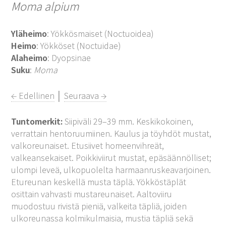
Moma alpium
Yläheimo
: Yökkösmaiset (Noctuoidea)
Heimo
: Yökköset (Noctuidae)
Alaheimo
: Dyopsinae
Suku
:
Moma
← Edellinen
│
Seuraava →
Tuntomerkit:
Siipiväli 29–39 mm. Keskikokoinen,
verrattain hentoruumiinen. Kaulus ja töyhdöt mustat,
valkoreunaiset. Etusiivet homeenvihreät,
valkeansekaiset. Poikkiviirut mustat, epäsäännölliset;
ulompi leveä, ulkopuolelta harmaanruskeavarjoinen.
Etureunan keskellä musta täplä. Yökköstäplät
osittain vahvasti mustareunaiset. Aaltoviiru
muodostuu rivistä pieniä, valkeita täpliä, joiden
ulkoreunassa kolmikulmaisia, mustia täpliä sekä