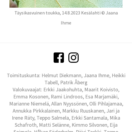
Täysikasvuinen toukka, 14.8.2023 Kesälahti © Jaana
Ihme
Toimituskunta: Helmut Diekmann, Jaana Ihme, Heikki
Tabell, Patrik Åberg
Valokuvaajat: Erkki Jaakohuhta, Maarit Koivisto,
Emma Kosonen, Rami Lindroos, Esa Marjamäki,
Marianne Niemelä, Allan Nyyssönen, Olli Pihlajamaa,
Annukka Pirkkalainen, Markku Ruuskanen, Jari ja
Irene Räty, Teppo Salmela, Erkki Santamala, Mika
Schafroth, Matti Selänne, Kimmo Silvonen, Eija
Soimola, Håkan Söderholm, Päivi Torkki, Tarmo