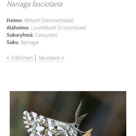
Narraga fasciolaria
Heimo
: Mittarit (Geometridae)
Alaheimo
: Lovimittarit (Ennominae)
Sukuryhmä
: Cassymini
Suku
:
Narraga
← Edellinen
│
Seuraava →