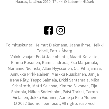
Naaras, kesäkuu 2010, Tšekki © Lubomir Hlásek
Toimituskunta: Helmut Diekmann, Jaana Ihme, Heikki
Tabell, Patrik Åberg
Valokuvaajat: Erkki Jaakohuhta, Maarit Koivisto,
Emma Kosonen, Rami Lindroos, Esa Marjamäki,
Marianne Niemelä, Allan Nyyssönen, Olli Pihlajamaa,
Annukka Pirkkalainen, Markku Ruuskanen, Jari ja
Irene Räty, Teppo Salmela, Erkki Santamala, Mika
Schafroth, Matti Selänne, Kimmo Silvonen, Eija
Soimola, Håkan Söderholm, Päivi Torkki, Tarmo
Virtanen, Jukka Vuorinen, Aarne ja Eino Ylönen
© 2022 Suomen perhoset, All rights reserved.