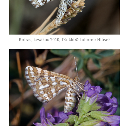
Koiras, kesäkuu 2010, Tšekki © Lubomir Hlásek