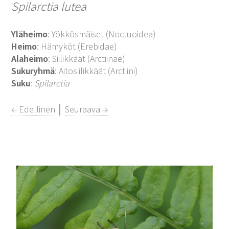
Spilarctia lutea
Yläheimo
: Yökkösmäiset (Noctuoidea)
Heimo
: Hämyköt (Erebidae)
Alaheimo
: Siilikkäät (Arctiinae)
Sukuryhmä
: Aitosiilikkäät (Arctiini)
Suku
:
Spilarctia
← Edellinen
│
Seuraava →