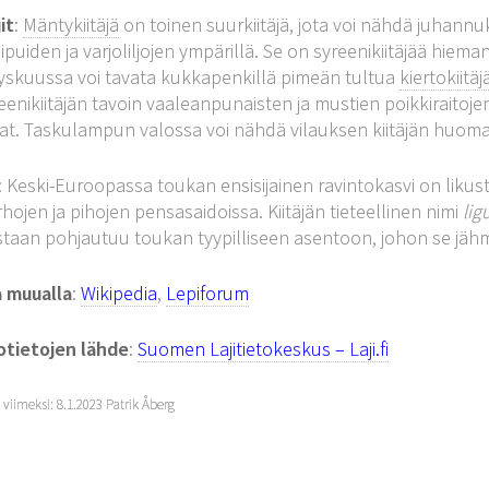
it
:
Mäntykiitäjä
on toinen suurkiitäjä, jota voi nähdä juhannu
ipuiden ja varjoliljojen ympärillä. Se on syreenikiitäjää hiem
yskuussa voi tavata kukkapenkillä pimeän tultua
kiertokiitäj
eenikiitäjän tavoin vaaleanpunaisten ja mustien poikkiraitoje
t. Taskulampun valossa voi nähdä vilauksen kiitäjän huoma
: Keski-Euroopassa toukan ensisijainen ravintokasvi on likuste
hojen ja pihojen pensasaidoissa. Kiitäjän tieteellinen nimi
lig
taan pohjautuu toukan tyypilliseen asentoon, johon se jähme
a muualla
:
Wikipedia
,
Lepiforum
otietojen lähde
:
Suomen Lajitietokeskus – Laji.fi
y viimeksi: 8.1.2023 Patrik Åberg