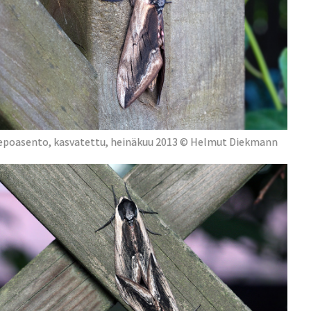
epoasento, kasvatettu, heinäkuu 2013 © Helmut Diekmann