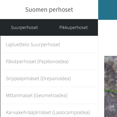
Suomen perhoset
Suurperhoset
Pikkuperhoset
Lajiluettelo Suurperhoset
Päiväperhoset (Papilionoidea)
Sirppisiipimäiset (Drepanoidea)
Mittarimaiset (Geometroidea)
Karvakehrääjämäiset (Lasiocampoidea)