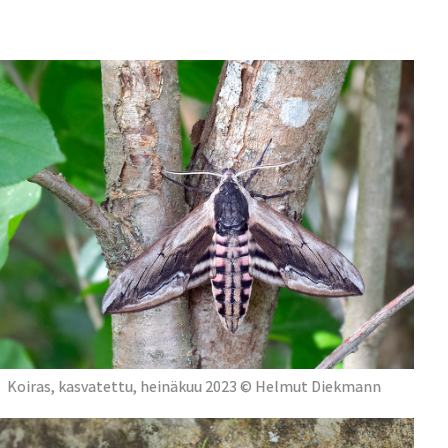
Koiras, kasvatettu, heinäkuu 2023 © Helmut Diekmann