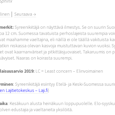
Sphinx
llinen
│
Seuraava →
merkit:
Syreenikiitäjä on näyttävä ilmestys. Se on suurin Suom
opa 12 cm. Suomessa tavatuista perhoslajeista suurempia voivat 
at maahamme vaeltajina, eli näillä ei ole täällä vakituista kant
atkin niskassa olevan kasvoja muistuttavan kuvion vuoksi. Syre
vet ovat kaarnanväriset ja pitkittäisjuovaiset. Takaruumis on
sävyiset. Naaras on koirasta suurempi.
aisuusarvio 2019:
LC = Least concern – Elinvoimainen
tyminen
: Syreenikiitäjä esiintyy Etelä- ja Keski-Suomessa suur
 Lajitietokeskus – Laji.fi
)
aika
: Kesäkuun alusta heinäkuun loppupuolelle. Elo-syyskuuss
lven edustajia ja vaeltaneita yksilöitä.