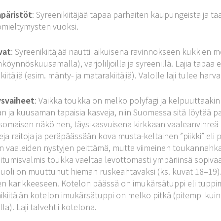
mpäristöt
: Syreenikiitäjää tapaa parhaiten kaupungeista ja ta
omieltymysten vuoksi.
vat
: Syreenikiitäjää nauttii aikuisena ravinnokseen kukkien 
nköynnöskuusamalla), varjoliljoilla ja syreenillä. Lajia tap
kiitäjiä (esim. mänty- ja matarakiitäjiä). Valolle laji tulee har
ysvaiheet
: Vaikka toukka on melko polyfagi ja kelpuuttaaki
 ja kuusaman tapaisia kasveja, niin Suomessa sitä löytää pa
omaisen näköinen, täysikasvuisena kirkkaan vaaleanvihreä pöt
teja raitoja ja peräpäässään kova musta-keltainen ”piikki” el
n vaaleiden nystyjen peittämä, mutta viimeinen toukannahka o
itumisvalmis toukka vaeltaa levottomasti ympäriinsä sopivaa
uoli on muuttunut hieman ruskeahtavaksi (ks. kuvat 18–19)
seen karikkeeseen. Kotelon päässä on imukärsätuppi eli tupp
ikiitäjän kotelon imukärsätuppi on melko pitkä (pitempi kuin 
la). Laji talvehtii kotelona.