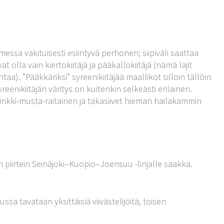
essa vakituisesti esiintyvä perhonen; siipiväli saattaa
olla vain kiertokiitäjä ja pääkallokiitäjä (nämä lajit
aa). ”Pääkkäriksi” syreenikiitäjää maallikot silloin tällöin
enikiitäjän väritys on kuitenkin selkeästi erilainen.
 pinkki-musta-raitainen ja takasiivet hieman hailakammin
in piirtein Seinäjoki–Kuopio–Joensuu -linjalle saakka.
a tavataan yksittäisiä viivästelijöitä, toisen