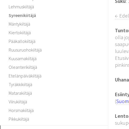
Suku
:
Lehmuskiitäjä
Syreenikiitäjä
← Ede
Mäntykiitäjä
Tunto
Kiertokiitäjä
olla j
Pääkallokiitäjä
saapuv
Ruusuruohokiitäjä
luulev
Etusii
Kuusamakiitäjä
pinkin
Oleanterikiitäjä
Etelänpäiväkiitäjä
Uhanal
Tyräkkikiitäjä
Matarakiitäjä
Esiin
(
Suomen
Viirukiitäjä
Horsmakiitäjä
Lento
Pikkukiitäjä
sukupo