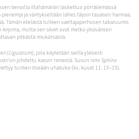
ksen tienoilla iltahämärän laskettua pörräilemässä
an pienempi ja väritykseltään lähes täysin tasaisen harmaa.
ää
. Tämän etelästä tulleen vaeltajaperhosen takaruumis
n kirjoma, mutta sen siivet ovat melko yksivärisen
ttavan pitkästä imukärsästä.
ri (
Ligustrum
), jota käytetään siellä yleisesti
ustri
on johdettu kasvin nimestä. Suvun nimi
Sphinx
ttyy tuntien itseään uhatuksi (ks. kuvat 11. 13–15).