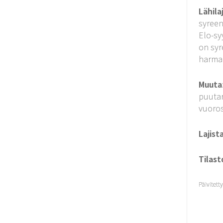
Lähilaj
syreen
Elo-sy
on syr
harmaa
Muuta
puutar
vuoros
Lajist
Tilast
Päivitett