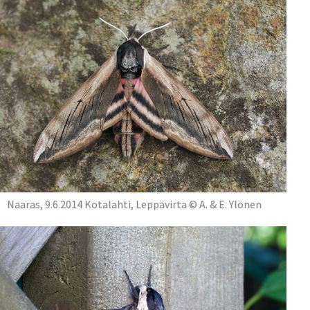
Naaras, 9.6.2014 Kotalahti, Leppävirta © A. & E. Ylönen