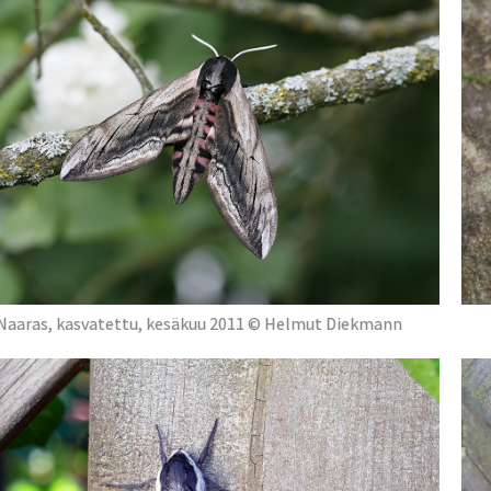
Naaras, kasvatettu, kesäkuu 2011 © Helmut Diekmann