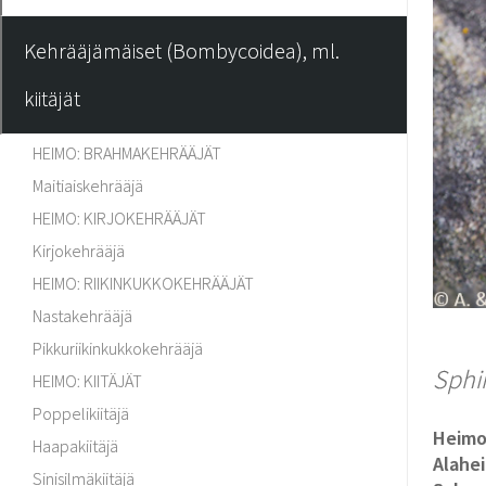
Kehrääjämäiset (Bombycoidea), ml.
kiitäjät
HEIMO: BRAHMAKEHRÄÄJÄT
Maitiaiskehrääjä
HEIMO: KIRJOKEHRÄÄJÄT
Kirjokehrääjä
HEIMO: RIIKINKUKKOKEHRÄÄJÄT
Nastakehrääjä
Pikkuriikinkukkokehrääjä
Sphin
HEIMO: KIITÄJÄT
Poppelikiitäjä
Heim
Haapakiitäjä
Alahe
Sinisilmäkiitäjä