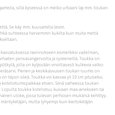
ajamista, sillä kyseessä on melko urbaani laji mm. toukan
mettä. Se käy mm. kuusamilla (esim.
aa ehkä suhteessa harvemmin kukilta kuin muita mettä
vakseltaan.
n kasvatuksessa ravinnokseen esimerkiksi vadelman,
rhaiten pensasangervoilta ja syreeneiltä. Toukka on
kylä, jolla on kyljissään vinottaisesti kulkevia valko-
i peräsarvi. Pienen ja keskikasvuisen toukan ruumis on
n täysin sileä. Toukka voi kasvaa yli 10 cm pituiseksi.
 koteloitumispaikkaa etsien. Siinä vaiheessa toukan
. Lopulta toukka koteloituu kuivaan maa-ainekseen tai
imainen uloke, jossa tulevan perhosen imukärsä kehittyy.
mäntykiitäjän, mutta lyhyempi kuin kiertokiitäjän