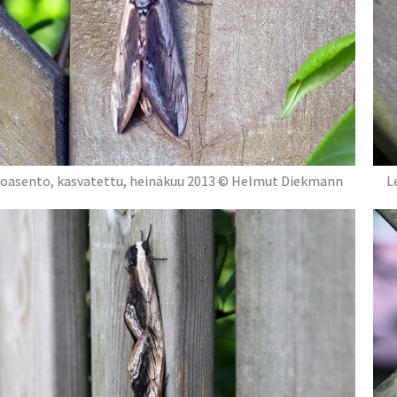
oasento, kasvatettu, heinäkuu 2013 © Helmut Diekmann
L