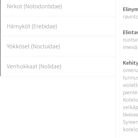
Nirkot (Notodontidae)
Eliny
ravint
Hämyköt (Erebidae)
Elinta
ruotsi
Yökköset (Noctuidae)
imeviä 
Kehit
Venhokkaat (Nolidae)
omenan
tunnus
violet
piente
Kotelo
selkäp
tiivii
Syreen
kotelol