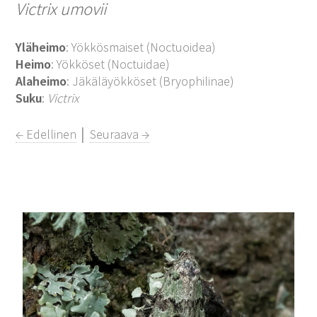
Victrix umovii
Yläheimo
: Yökkösmaiset (Noctuoidea)
Heimo
: Yökköset (Noctuidae)
Alaheimo
: Jäkäläyökköset (Bryophilinae)
Suku
:
Victrix
← Edellinen
│
Seuraava →