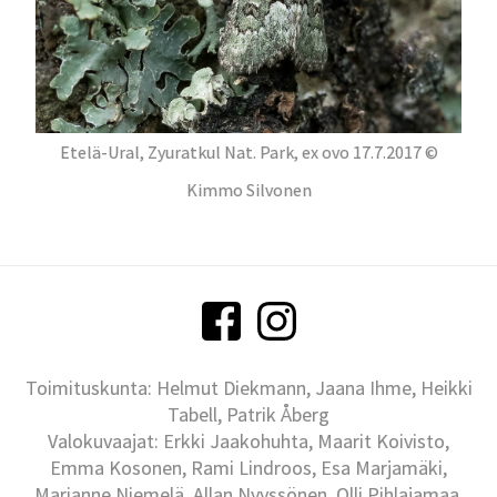
Etelä-Ural, Zyuratkul Nat. Park, ex ovo 17.7.2017 ©
Kimmo Silvonen
Toimituskunta: Helmut Diekmann, Jaana Ihme, Heikki
Tabell, Patrik Åberg
Valokuvaajat: Erkki Jaakohuhta, Maarit Koivisto,
Emma Kosonen, Rami Lindroos, Esa Marjamäki,
Marianne Niemelä, Allan Nyyssönen, Olli Pihlajamaa,