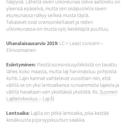
häipyviä. Lähellä siiven ulkoreunaa oleva aaltoviiru on
yleensä epäselvä, mutta sen sisäpuolella siiven
etureunassa näkyy selkeä musta täplä.
Takasiivet ovat oranssinkeltaiset ja niiden
ulkoreunassa on musta vyö; keskitäplä puuttuu.
Uhanalaisuusarvio 2019:
LC = Least concern –
Elinvoimainen
Esiintyminen:
Yleistä isomorsiusyökköstä on tavattu
lähes koko maasta, mutta laji harvinaistuu pohjoista
kohti. Lajin kannat vaihtelevat vuosittain niin, että
välillä se on yksi lentoaikansa runsaimmista lajeista ja
välillä havaitaan vain yksittäisiä yksilöitä. Ks.
Suomen
Lajitietokeskus – Laji.fi
)
Lentoaika:
Lajilla on pitkä lentoaika, joka kestää
kesäkuusta jopa syyskuuhun saakka.