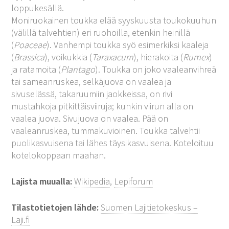
loppukesällä.
Moniruokainen toukka elää syyskuusta toukokuuhun
(välillä talvehtien) eri ruohoilla, etenkin heinillä
(
Poaceae
). Vanhempi toukka syö esimerkiksi kaaleja
(
Brassica
), voikukkia (
Taraxacum
), hierakoita (
Rumex
)
ja ratamoita (
Plantago
). Toukka on joko vaaleanvihreä
tai sameanruskea, selkäjuova on vaalea ja
sivuselässä, takaruumiin jaokkeissa, on rivi
mustahkoja pitkittäisviiruja; kunkin viirun alla on
vaalea juova. Sivujuova on vaalea. Pää on
vaaleanruskea, tummakuvioinen. Toukka talvehtii
puolikasvuisena tai lähes täysikasvuisena. Koteloituu
kotelokoppaan maahan.
Lajista muualla:
Wikipedia
,
Lepiforum
Tilastotietojen lähde:
Suomen Lajitietokeskus –
Laji.fi