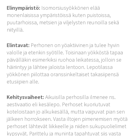
Elinympäristö:
Isomorsiusyökkönen elää
monenlaisissa ympäristöissä kuten puistoissa,
puutarhoissa, metsien ja viljelysten reunoilla sekä
niityillä.
Elintavat:
Perhonen on yöaktiivinen ja tulee hyvin
valolle ja etenkin syötille. Toisinaan yökköstä tapaa
päivälläkin esimerkiksi ruohoa leikatessa, jolloin se
häiriintyy ja lähtee jaloista lentoon. Lepotilassa
yökkönen piilottaa oranssinkeltaiset takasiipensä
etusiipien alle.
Kehitysvaiheet:
Aikuisilla perhosilla ilmenee ns.
aestivaatio eli kesälepo. Perhoset kuoriutuvat
koteloistaan jo alkukesällä, mutta vaipuvat pian sen
jälkeen horrokseen. Vasta iltojen pimenemisen myötä
perhoset lähtevät liikkeelle ja niiden sukupuolielimet
kypsyvät. Parittelu ja muninta tapahtuvat siis vasta