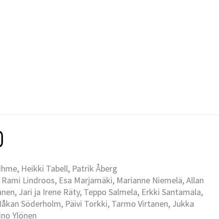
me, Heikki Tabell, Patrik Åberg
 Rami Lindroos, Esa Marjamäki, Marianne Niemelä, Allan
en, Jari ja Irene Räty, Teppo Salmela, Erkki Santamala,
Håkan Söderholm, Päivi Torkki, Tarmo Virtanen, Jukka
Eino Ylönen