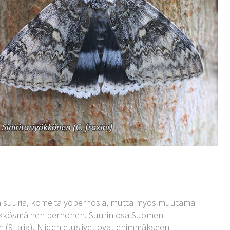
n suuria, komeita yöperhosia, mutta myös muutama
 yökkösmäinen perhonen. Suurin osa Suomen
 (9 lajia). Niiden etusiivet ovat enimmäkseen