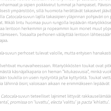
nharmaat ja siipien poikkiviirut tummat ja hampaiset. Päivisi
lisesti ympäristöön, sillä huomiota herättävät takasiivet jääv
lla
Catocala
-suvun lajilla takasiipien yläpinnan pohjaväri on
. Mikäli lintu huomaa puun rungolla lepäävän ritariyökkösen
aa lentoon herkemmin ja nopeammin kuin monet muut yöperhos
tämiseen. Toisaalta perhonen väläyttää lentoon lähtiessään 
ajaa.
la
-suvun perhoset tulevat valolle, mutta erityisen hanakasti 
talvehtivat munavaiheessaan. Ritariyökkösten toukat ovat pitkiä
äistä käsnäjalkaparia on hieman ”kitukasvuisia”, minkä vuok
ään toukilla on usein nystyröitä ja/tai kyttyröitä. Toukat vie
isia lähinnä öisin; valoisaan aikaan ne enimmäkseen lepäävät 
t
Catocala
-suvun tieteelliset lajinimet liittyvät rakkauselämää
anta’,
promissa
on ’luvattu’,
electa
’valittu’ ja
pacta
’kihlattu’.