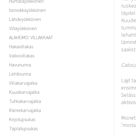
Humalayökkönen
ruskea
Isonokkayökkönen
täydel
Lähdeyökkönen
Kuude
tummat
Viitayökkönen
lehaht
ALAHEIMO: VILLAKKAAT
lämmit
Hakavillakas
saalist
Valkovillakas
Catoca
Havununna
Lehtinunna
Lajit 
Villakarvajalka
ensimm
Kuusikarvajalka
Seläss
Tuhkakarvajalka
aktiiv
Rämekarvajalka
Mone
Kirjotupsukas
’morsi
Täplätupsukas