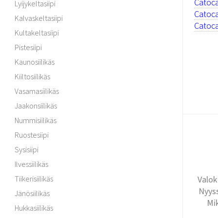
Catoca
Lyijykeltasiipi
Catoca
Kalvaskeltasiipi
Catoca
Kultakeltasiipi
Pistesiipi
Kaunosiilikäs
Kiiltosiilikäs
Vasamasiilikäs
Jaakonsiilikäs
Nummisiilikäs
Ruostesiipi
Sysisiipi
Ilvessiilikäs
Valok
Tiikerisiilikäs
Nyyss
Jänösiilikäs
Mi
Hukkasiilikäs