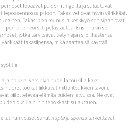
n perhoset lepäävät puiden rungoilla ja sulautuvat
ät lepoasennossa piiloon. Takasiivet ovat hyvin värikkäät.
 punainen. Takasiipien reunus ja keskivyö sen sijaan ovat
, perhonen voi silti pelastautua. Ensinnäkin se
et, jotka tarvitsevat tietyn ajan siipilihastensa
värikkäät takasiipensä, mikä saattaa säikäyttää
syötille.
 ja hoikkia. Varsinkin nuorilla toukilla kaksi
si nuoret toukat liikkuvat
mittaritoukkien
tavoin.
ttävät piilottelevaa elämää puiden latvuissa. Ne ovat
puiden oksilla niihin tehokkasti sulauttuen.
n: latinankieliset sanat
nupta
ja
sponsa
tarkoittavat