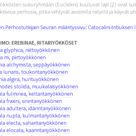
yökkösten sukuryhmään (Euclidiini) kuuluvat lajit (2) ovat s
tiivisia perhosia, jotka viihtyvät avoimilla niityillä ja käyvät a
 Perhostutkijain Seuran määrityssivu: Catocalini-tribuksen la
IMO: EREBINAE, RITARIYÖKKÖSET
ia glyphica, niittoyökkönen
ia mi, piirtoyökkönen
hia alchymista, seppäyökkönen
a lunaris, toukoritariyökkönen
ia algira, huntuyökkönen
odes stolida, muukalaisyökkönen
la fulminea, keltaritariyökkönen
la fraxini, siniritariyökkönen
la adultera, idänritariyökkönen
la nupta, kulmaritariyökkönen
la electa, saharitariyökkönen
la elocata, kaariritariyökkönen