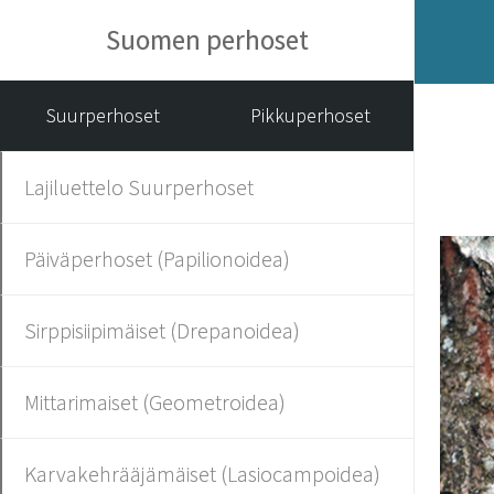
Suomen perhoset
Suurperhoset
Pikkuperhoset
Lajiluettelo Suurperhoset
Päiväperhoset (Papilionoidea)
Sirppisiipimäiset (Drepanoidea)
Mittarimaiset (Geometroidea)
Karvakehrääjämäiset (Lasiocampoidea)