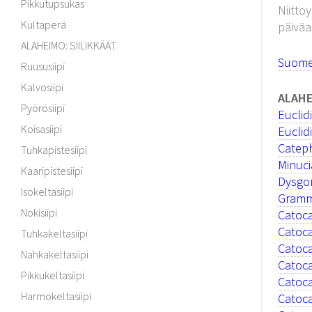
Pikkutupsukas
Niitto
Kultaperä
päiväak
ALAHEIMO: SIILIKKÄÄT
Suomen
Ruususiipi
Kalvosiipi
ALAHE
Pyörösiipi
Euclid
Koisasiipi
Euclid
Catep
Tuhkapistesiipi
Minuci
Kaaripistesiipi
Dysgon
Isokeltasiipi
Gramm
Nokisiipi
Catoca
Catoca
Tuhkakeltasiipi
Catoca
Nahkakeltasiipi
Catoca
Pikkukeltasiipi
Catoca
Harmokeltasiipi
Catoca