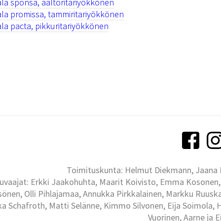
la sponsa, aaltoritariyökkönen
la promissa, tammiritariyökkönen
la pacta, pikkuritariyökkönen
Toimituskunta: Helmut Diekmann, Jaana Ih
uvaajat: Erkki Jaakohuhta, Maarit Koivisto, Emma Kosonen,
önen, Olli Pihlajamaa, Annukka Pirkkalainen, Markku Ruuskan
ka Schafroth, Matti Selänne, Kimmo Silvonen, Eija Soimola, 
Vuorinen, Aarne ja 