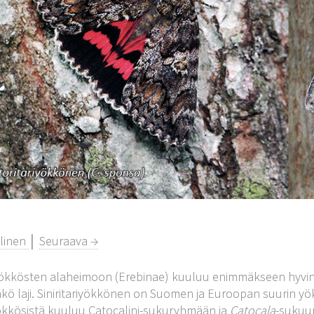
llinen
│
Seuraava →
yökkösten alaheimoon (Erebinae) kuuluu enimmäkseen hyvi
kö laji. Siniritariyökkönen on Suomen ja Euroopan suurin
yökkösistä kuuluu Catocalini-sukuryhmään ja
Catocala
-sukuun