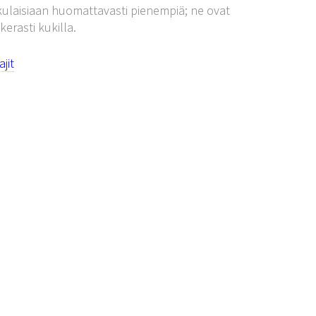
ukulaisiaan huomattavasti pienempiä; ne ovat
hkerasti kukilla.
jit