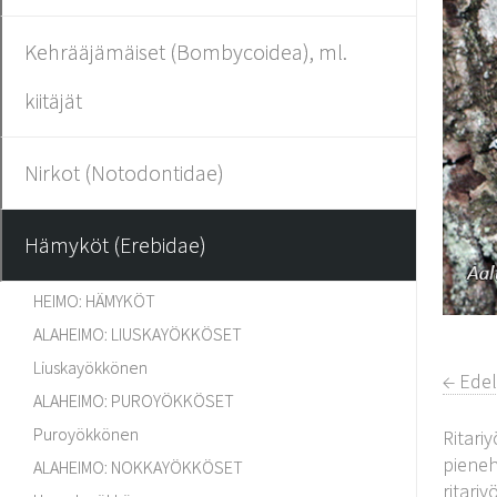
Kehrääjämäiset (Bombycoidea), ml.
kiitäjät
Nirkot (Notodontidae)
Hämyköt (Erebidae)
HEIMO: HÄMYKÖT
ALAHEIMO: LIUSKAYÖKKÖSET
Liuskayökkönen
← Ede
ALAHEIMO: PUROYÖKKÖSET
Puroyökkönen
Ritari
pieneh
ALAHEIMO: NOKKAYÖKKÖSET
ritari