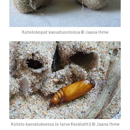
Kotelokopat kasvatusoloissa © Jaana Ihme
Kotelo kasvatuksessa (e larva Kesälahti) © Jaana Ihme