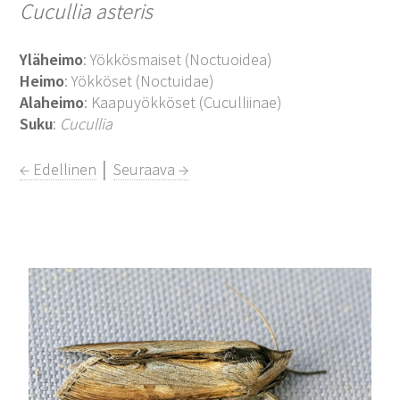
Cucullia asteris
Yläheimo
: Yökkösmaiset (Noctuoidea)
Heimo
: Yökköset (Noctuidae)
Alaheimo
: Kaapuyökköset (Cuculliinae)
Suku
:
Cucullia
← Edellinen
│
Seuraava →