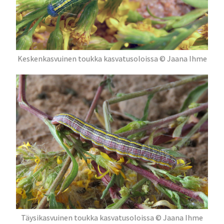
Keskenkasvuinen toukka kasvatusoloissa © Jaana Ihme
Täysikasvuinen toukka kasvatusoloissa © Jaana Ihme