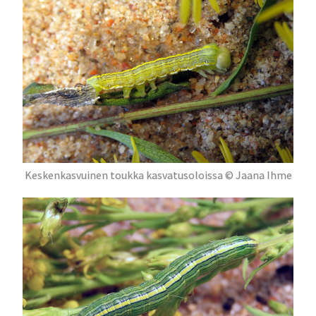
Keskenkasvuinen toukka kasvatusoloissa © Jaana Ihme