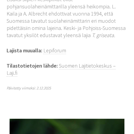
pohjansuolaheinämittarilla yleensä heikompia. L.
Kaila ja A. Albrecht ehdottivat vuonna 1994, että
Suomessa tavatut suolaheinämittarin eri muodot
pidettäisiin omina lajeina. Keski- ja Pohjoiss-Suomessa
tavatut yksilöt edustavat yleensä lajia
T. griseata.
Lajista muualla:
Lepiforum
Tilastotietojen lähde:
Suomen Lajitietokeskus –
Laji.fi
Päivitetty viimeksi: 2.12.2025