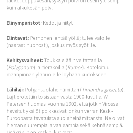
tauko. Loppukesän/syksyn polvi on usein yleisempi
kuin alkukesän polvi.
Elinympäristöt:
Kedot ja niityt
Elintavat:
Perhonen lentää yöllä; tulee valolle
(naaraat huonosti), joskus myös syötille.
Kehitysvaiheet:
Toukka elää niveltattarilla
(
Polygonum
) ja hierakoilla (
Rumex
). Koteloituu
maanpinnan yläpuolelle löyhään kudokseen.
Lähilaji:
Pohjansuolaheinämittari
(
Timandra griseata
).
Lajit erotettiin toisistaan vasta 1900-luvulla. W.
Petersen huomasi vuonna 1902, että jotkin Virossa
havaitut yksilöt poikkesivat jonkun verran Keski-
Euroopasta tavatuista suolaheinämittarista. Ne olivat
hieman suurempia ja vaaleampia sekä kehnäisempiä.
Lisäksi siipien keskipilkut ovat