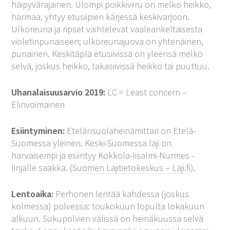
häipyvärajainen. Ulompi poikkiviiru on melko heikko,
harmaa, yhtyy etusiipien kärjessä keskivarjoon.
Ulkoreuna ja ripset vaihtelevat vaaleankeltaisesta
violetinpunaiseen; ulkoreunajuova on yhtenäinen,
punainen. Keskitäplä etusiivissä on yleensä melko
selvä, joskus heikko, takasiivissä heikko tai puuttuu.
Uhanalaisuusarvio 2019:
LC = Least concern –
Elinvoimainen
Esiintyminen:
Etelänsuolaheinämittari on Etelä-
Suomessa yleinen. Keski-Suomessa laji on
harvaisempi ja esiintyy Kokkola-Iisalmi-Nurmes -
linjalle saakka. (
Suomen Lajitietokeskus – Laji.fi
).
Lentoaika:
Perhonen lentää kahdessa (joskus
kolmessa) polvessa: toukokuun lopulta lokakuun
alkuun. Sukupolvien välissä on heinäkuussa selvä