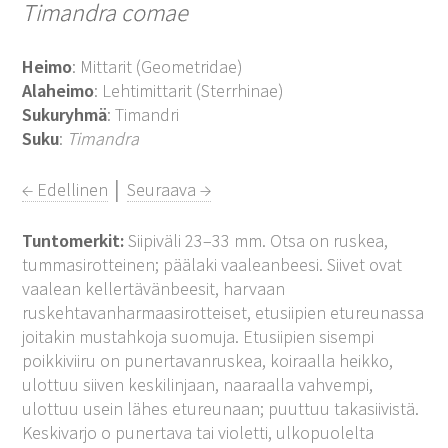
Timandra comae
Heimo
: Mittarit (Geometridae)
Alaheimo
: Lehtimittarit (Sterrhinae)
Sukuryhmä
: Timandri
Suku
:
Timandra
← Edellinen
│
Seuraava →
Tuntomerkit:
Siipiväli 23–33 mm. Otsa on ruskea,
tummasirotteinen; päälaki vaaleanbeesi. Siivet ovat
vaalean kellertävänbeesit, harvaan
ruskehtavanharmaasirotteiset, etusiipien etureunassa
joitakin mustahkoja suomuja. Etusiipien sisempi
poikkiviiru on punertavanruskea, koiraalla heikko,
ulottuu siiven keskilinjaan, naaraalla vahvempi,
ulottuu usein lähes etureunaan; puuttuu takasiivistä.
Keskivarjo o punertava tai violetti, ulkopuolelta