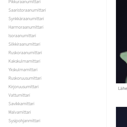
Pikkuraanumittari
Saaristoraanumittari
Synkkäraanumittari
Harmoraanumittari
Isoraanumittari
Silkkiraanumittari
Ruskoraanumittari
Kakskulmamittari
Ykskulmamittari
Ruskoruusumittari
Kirjoruusumittari
Lähe
Vattumittari
Savikkamittari
Malvamittari
Sysipohjanmittari