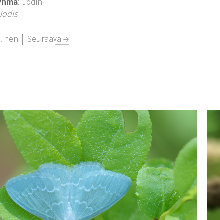
yhmä
: Jodini
Jodis
linen
│
Seuraava →