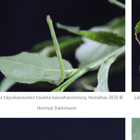
s täysikasvuinen toukka kasvatusoloissa, heinäkuu 2025 ©
Lä
Helmut Diekmann