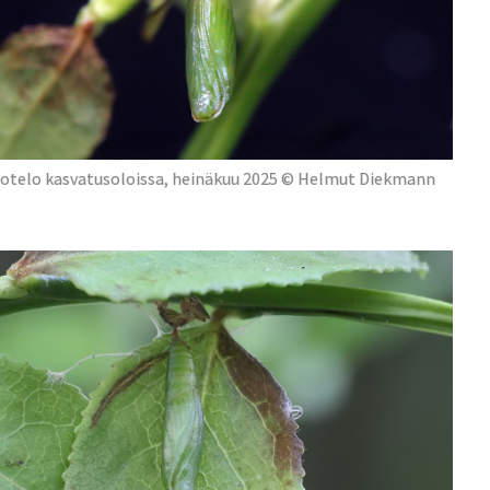
otelo kasvatusoloissa, heinäkuu 2025 © Helmut Diekmann