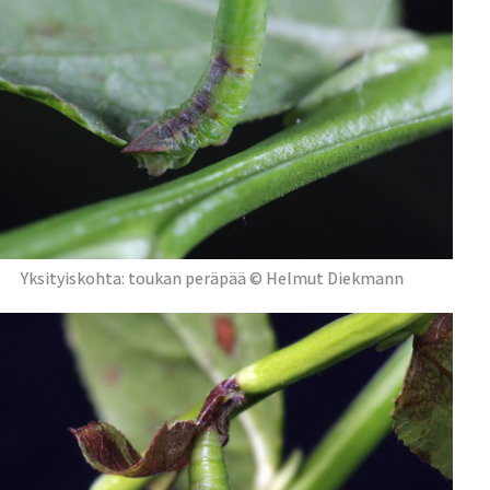
Yksityiskohta: toukan peräpää © Helmut Diekmann