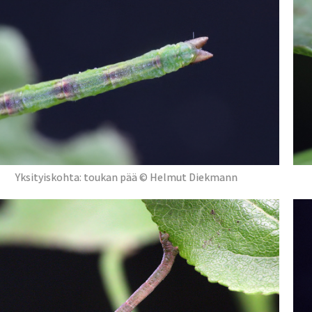
Yksityiskohta: toukan pää © Helmut Diekmann