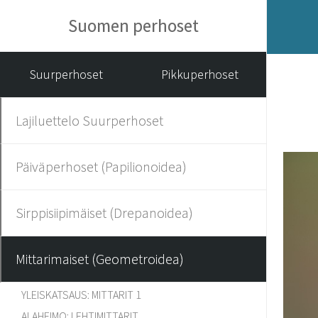
Suomen perhoset
Suurperhoset
Pikkuperhoset
Lajiluettelo Suurperhoset
Päiväperhoset (Papilionoidea)
Sirppisiipimäiset (Drepanoidea)
Mittarimaiset (Geometroidea)
YLEISKATSAUS: MITTARIT 1
ALAHEIMO: LEHTIMITTARIT