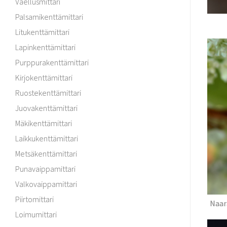
Vaellusmittari
Palsamikenttämittari
Litukenttämittari
Lapinkenttämittari
Purppurakenttämittari
Kirjokenttämittari
Ruostekenttämittari
Juovakenttämittari
Mäkikenttämittari
Laikkukenttämittari
Metsäkenttämittari
Punavaippamittari
Valkovaippamittari
Piirtomittari
Naar
Loimumittari