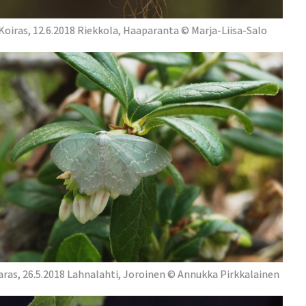
Koiras, 12.6.2018 Riekkola, Haaparanta © Marja-Liisa-Salo
ras, 26.5.2018 Lahnalahti, Joroinen © Annukka Pirkkalainen