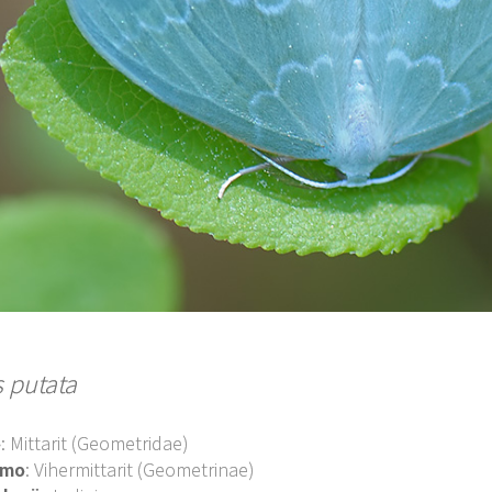
s putata
o
: Mittarit (Geometridae)
imo
: Vihermittarit (Geometrinae)