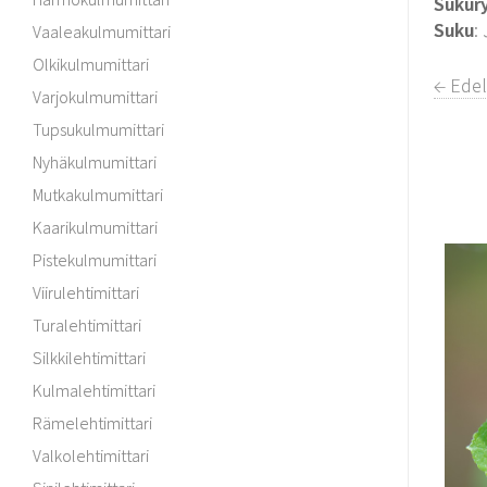
Sukur
Suku
:
Vaaleakulmumittari
Olkikulmumittari
← Edel
Varjokulmumittari
Tupsukulmumittari
Nyhäkulmumittari
Mutkakulmumittari
Kaarikulmumittari
Pistekulmumittari
Viirulehtimittari
Turalehtimittari
Silkkilehtimittari
Kulmalehtimittari
Rämelehtimittari
Valkolehtimittari