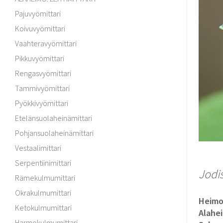
Pajuvyömittari
Koivuvyömittari
Vaahteravyömittari
Pikkuvyömittari
Rengasvyömittari
Tammivyömittari
Pyökkivyömittari
Etelänsuolaheinämittari
Pohjansuolaheinämittari
Vestaalimittari
Serpentiinimittari
Jodi
Rämekulmumittari
Okrakulmumittari
Heim
Ketokulmumittari
Alahe
Harmokulmumittari