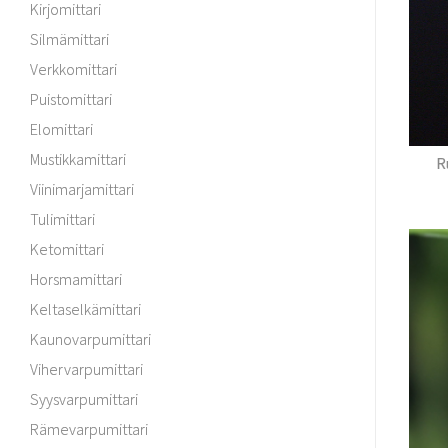
Kirjomittari
Silmämittari
Verkkomittari
Puistomittari
Elomittari
Mustikkamittari
R
Viinimarjamittari
Tulimittari
Ketomittari
Horsmamittari
Keltaselkämittari
Kaunovarpumittari
Vihervarpumittari
Syysvarpumittari
Rämevarpumittari