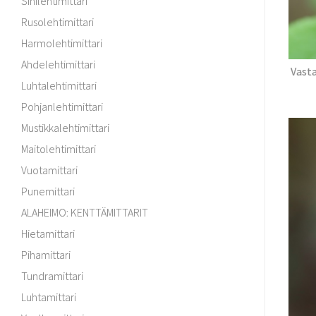
Sinilehtimittari
Rusolehtimittari
Harmolehtimittari
Ahdelehtimittari
Vasta
Luhtalehtimittari
Pohjanlehtimittari
Mustikkalehtimittari
Maitolehtimittari
Vuotamittari
Punemittari
ALAHEIMO: KENTTÄMITTARIT
Hietamittari
Pihamittari
Tundramittari
Luhtamittari