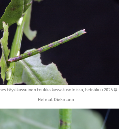
hes täysikasvuinen toukka kasvatusoloissa, heinäkuu 2025 ©
Helmut Diekmann