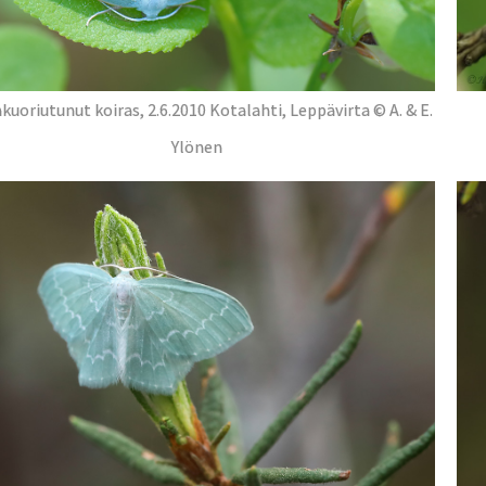
kuoriutunut koiras, 2.6.2010 Kotalahti, Leppävirta © A. & E.
Ylönen