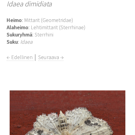
Idaea dimidiata
Heimo
: Mittarit (Geometridae)
Alaheimo
: Lehtimittarit (Sterrhinae)
Sukuryhmä
: Sterrhini
Suku
:
Idaea
← Edellinen
│
Seuraava →