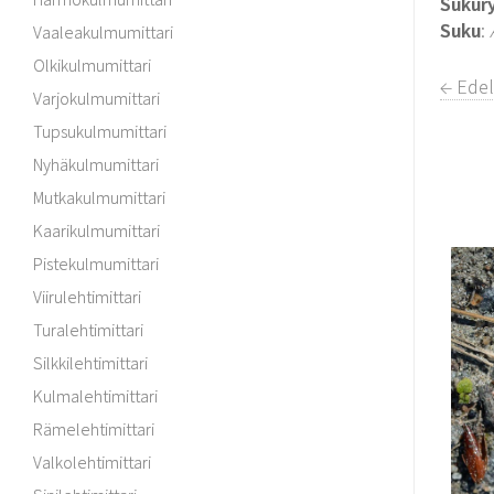
Sukur
Suku
:
Vaaleakulmumittari
Olkikulmumittari
← Edel
Varjokulmumittari
Tupsukulmumittari
Nyhäkulmumittari
Mutkakulmumittari
Kaarikulmumittari
Pistekulmumittari
Viirulehtimittari
Turalehtimittari
Silkkilehtimittari
Kulmalehtimittari
Rämelehtimittari
Valkolehtimittari