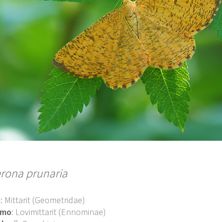
rona prunaria
o
: Mittarit (Geometridae)
imo
: Lovimittarit (Ennominae)