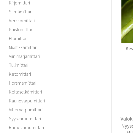
Kirjomittari
Silmämittari
Verkkomittari
Puistomittari
Elomittari
Mustikkamittari
Kes
Viinimarjamittari
Tulimittari
Ketomittari
Horsmamittari
Keltaselkämittari
Kaunovarpumittari
Vihervarpumittari
Valok
Syysvarpumittari
Nyyss
Rämevarpumittari
Mi