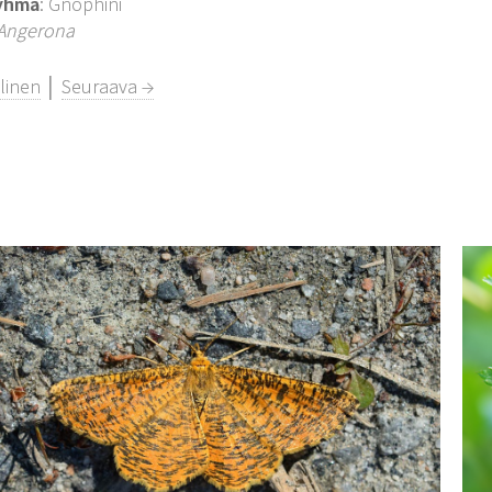
yhmä
: Gnophini
Angerona
linen
│
Seuraava →