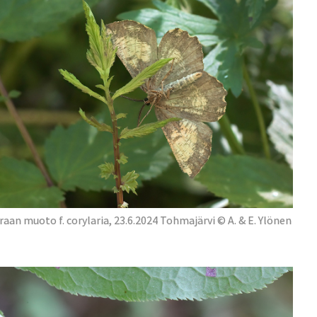
raan muoto f. corylaria, 23.6.2024 Tohmajärvi © A. & E. Ylönen