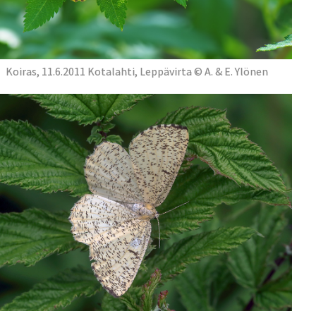
Koiras, 11.6.2011 Kotalahti, Leppävirta © A. & E. Ylönen