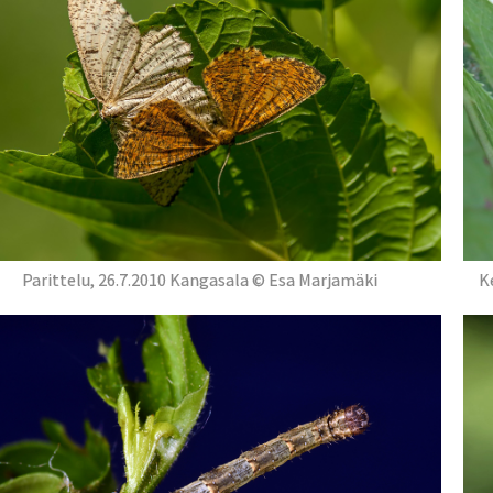
Parittelu, 26.7.2010 Kangasala © Esa Marjamäki
K