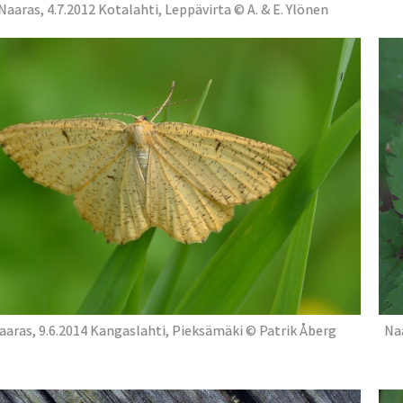
Naaras, 4.7.2012 Kotalahti, Leppävirta © A. & E. Ylönen
aaras, 9.6.2014 Kangaslahti, Pieksämäki © Patrik Åberg
Naa