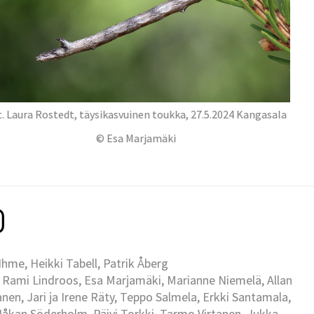
. Laura Rostedt, täysikasvuinen toukka, 27.5.2024 Kangasala
© Esa Marjamäki
me, Heikki Tabell, Patrik Åberg
 Rami Lindroos, Esa Marjamäki, Marianne Niemelä, Allan
en, Jari ja Irene Räty, Teppo Salmela, Erkki Santamala,
Håkan Söderholm, Päivi Torkki, Tarmo Virtanen, Jukka