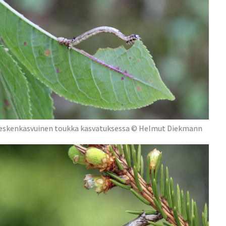
eskenkasvuinen toukka kasvatuksessa © Helmut Diekmann