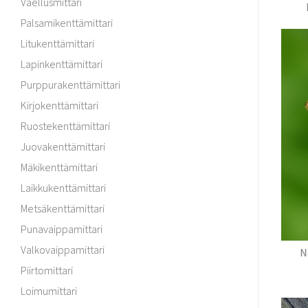
Vaellusmittari
Palsamikenttämittari
Litukenttämittari
Lapinkenttämittari
Purppurakenttämittari
Kirjokenttämittari
Ruostekenttämittari
Juovakenttämittari
Mäkikenttämittari
Laikkukenttämittari
Metsäkenttämittari
Punavaippamittari
Valkovaippamittari
N
Piirtomittari
Loimumittari