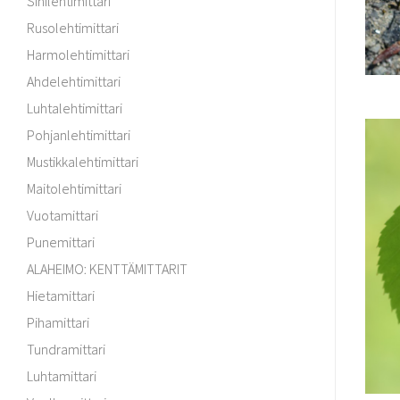
Sinilehtimittari
Rusolehtimittari
Harmolehtimittari
Ahdelehtimittari
Luhtalehtimittari
Pohjanlehtimittari
Mustikkalehtimittari
Maitolehtimittari
Vuotamittari
Punemittari
ALAHEIMO: KENTTÄMITTARIT
Hietamittari
Pihamittari
Tundramittari
Luhtamittari