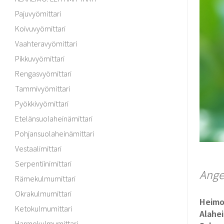
Pajuvyömittari
Koivuvyömittari
Vaahteravyömittari
Pikkuvyömittari
Rengasvyömittari
Tammivyömittari
Pyökkivyömittari
Etelänsuolaheinämittari
Pohjansuolaheinämittari
Vestaalimittari
Serpentiinimittari
Ange
Rämekulmumittari
Okrakulmumittari
Heim
Ketokulmumittari
Alahe
Harmokulmumittari