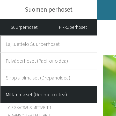
Suomen perhoset
Suurperhoset
Pikkuperhoset
Lajiluettelo Suurperhoset
Päiväperhoset (Papilionoidea)
Sirppisiipimäiset (Drepanoidea)
Mittarimaiset (Geometroidea)
YLEISKATSAUS: MITTARIT 1
ALAHEIMO: LEHTIMITTARIT