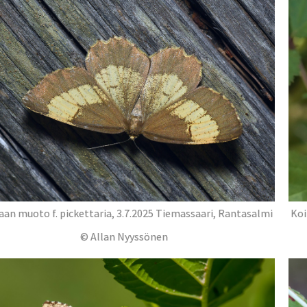
an muoto f. pickettaria, 3.7.2025 Tiemassaari, Rantasalmi
Koi
© Allan Nyyssönen