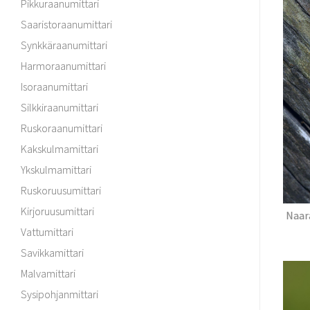
Pikkuraanumittari
Saaristoraanumittari
Synkkäraanumittari
Harmoraanumittari
Isoraanumittari
Silkkiraanumittari
Ruskoraanumittari
Kakskulmamittari
Ykskulmamittari
Ruskoruusumittari
Kirjoruusumittari
Naara
Vattumittari
Savikkamittari
Malvamittari
Sysipohjanmittari