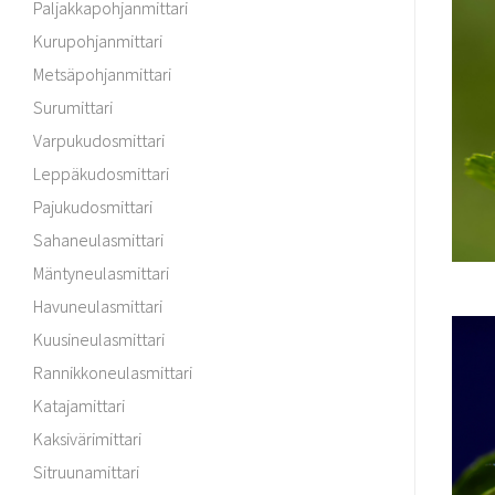
Paljakkapohjanmittari
Kurupohjanmittari
Metsäpohjanmittari
Surumittari
Varpukudosmittari
Leppäkudosmittari
Pajukudosmittari
Sahaneulasmittari
Mäntyneulasmittari
Havuneulasmittari
Kuusineulasmittari
Rannikkoneulasmittari
Katajamittari
Kaksivärimittari
Sitruunamittari