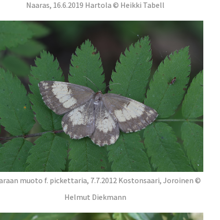
Naaras, 16.6.2019 Hartola © Heikki Tabell
raan muoto f. pickettaria, 7.7.2012 Kostonsaari, Joroinen ©
Helmut Diekmann