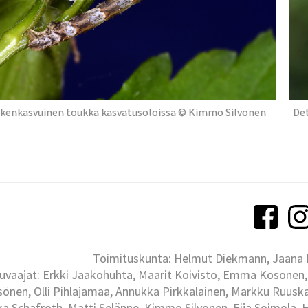
kenkasvuinen toukka kasvatusoloissa © Kimmo Silvonen
Det
Toimituskunta: Helmut Diekmann, Jaana Ih
uvaajat: Erkki Jaakohuhta, Maarit Koivisto, Emma Kosonen,
önen, Olli Pihlajamaa, Annukka Pirkkalainen, Markku Ruuskan
ka Schafroth, Matti Selänne, Kimmo Silvonen, Eija Soimola, 